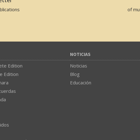
lications
of mu
NOTICIAS
te Edition
Noticias
e Edition
Blog
mara
Educación
cuerdas
nda
idos