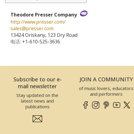
Theodore Presser Company
http://www.presser.com/
sales­@­presser.com
13424 Oriskany, 123 Dry Road
电话:
+1-610-525-3636
Subscribe to our e-
JOIN A COMMUNITY
mail newsletter
of music lovers, educators
and performers
Stay updated on the
latest news and
publications