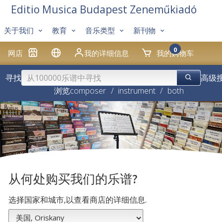
Editio Musica Budapest Zeneműkiadó
关于我们
教育
音乐类型
新刊物
0
网店
我的详细信息
我的购物车
寻找
高级
浏览
composer
/
instrument
/
both
从何处购买我们的乐谱?
选择国家和城市,以查看商店的详细信息.