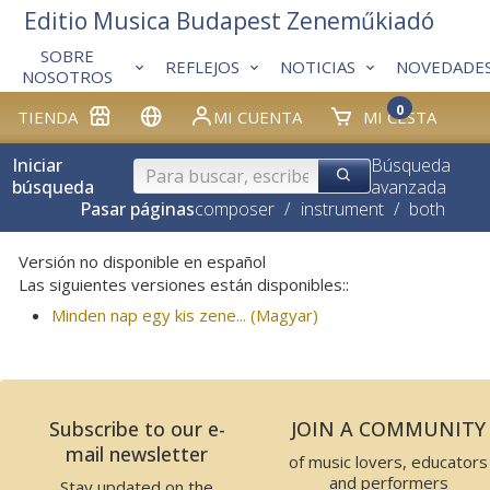
Editio Musica Budapest Zeneműkiadó
SOBRE
REFLEJOS
NOTICIAS
NOVEDADE
NOSOTROS
0
TIENDA
MI CUENTA
MI CESTA
Iniciar
Búsqueda
búsqueda
avanzada
Pasar páginas
composer
/
instrument
/
both
Versión no disponible en español
Las siguientes versiones están disponibles::
Minden nap egy kis zene... (Magyar)
Subscribe to our e-
JOIN A COMMUNITY
mail newsletter
of music lovers, educators
and performers
Stay updated on the