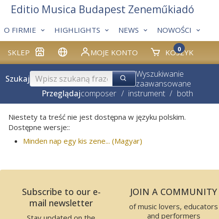
Editio Musica Budapest Zeneműkiadó
O FIRMIE
HIGHLIGHTS
NEWS
NOWOŚCI
0
SKLEP
MOJE KONTO
KOSZYK
Wyszukiwanie
Szukaj
zaawansowane
Przeglądaj
composer
/
instrument
/
both
Niestety ta treść nie jest dostępna w języku polskim.
Dostępne wersje::
Minden nap egy kis zene... (Magyar)
Subscribe to our e-
JOIN A COMMUNITY
mail newsletter
of music lovers, educators
and performers
Stay updated on the