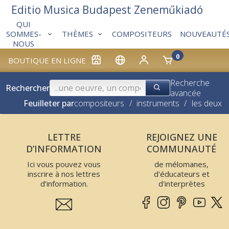
Editio Musica Budapest Zeneműkiadó
QUI
THÈMES
COMPOSITEURS
NOUVEAUTÉ
SOMMES-
NOUS
0
BOUTIQUE EN LIGNE
Recherche
Rechercher
avancée
Feuilleter par
compositeurs
/
instruments
/
les deux
LETTRE
REJOIGNEZ UNE
D’INFORMATION
COMMUNAUTÉ
Ici vous pouvez vous
de mélomanes,
inscrire à nos lettres
d'éducateurs et
d’information.
d'interprètes