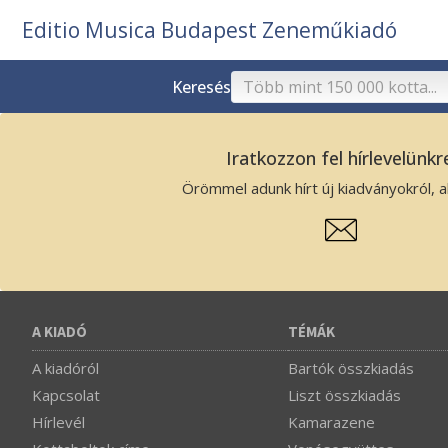
Editio Musica Budapest Zeneműkiadó
Keresés
Iratkozzon fel hírlevelünkr
Örömmel adunk hírt új kiadványokról, ak
A KIADÓ
TÉMÁK
A kiadóról
Bartók összkiadás
Kapcsolat
Liszt összkiadás
Hírlevél
Kamarazene