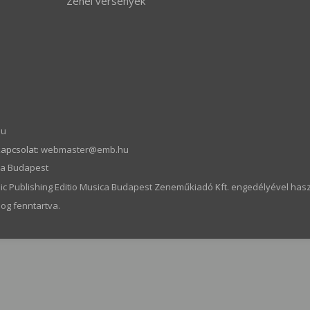
Zenei versenyek
hu
kapcsolat:
webmaster­@­emb.hu
ica Budapest
c Publishing Editio Musica Budapest Zeneműkiadó Kft. engedélyével hasz
og fenntartva.