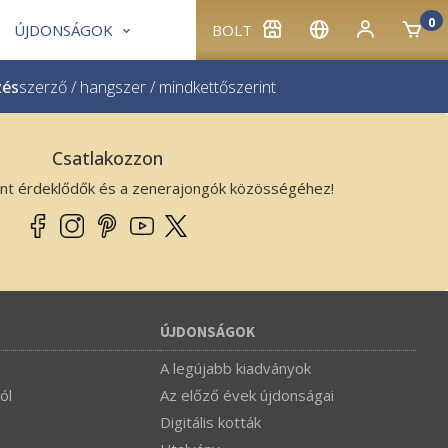
0
ÚJDONSÁGOK
BOLT
zés
szerző
/
hangszer
/
mindkettő
szerint
Csatlakozzon
ánt érdeklődők és a zenerajongók közösségéhez!
ÚJDONSÁGOK
A legújabb kiadványok
ól
Az előző évek újdonságai
Digitális kották