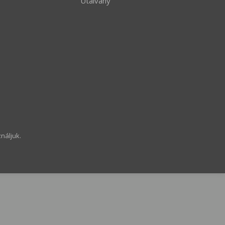
Utalvány
náljuk.