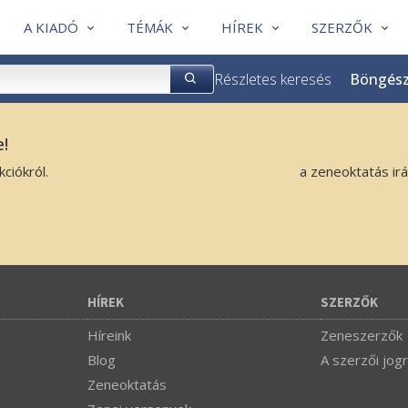
A KIADÓ
TÉMÁK
HÍREK
SZERZŐK
Részletes keresés
Böngés
e!
ciókról.
a zeneoktatás ir
HÍREK
SZERZŐK
Híreink
Zeneszerzők
Blog
A szerzői jogr
Zeneoktatás