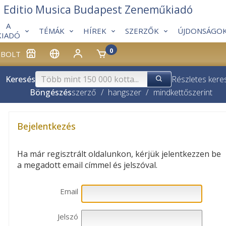
Editio Musica Budapest Zeneműkiadó
A
TÉMÁK
HÍREK
SZERZŐK
ÚJDONSÁGO
KIADÓ
0
BOLT
Keresés
Részletes kere
Böngészés
szerző
/
hangszer
/
mindkettő
szerint
Bejelentkezés
Ha már regisztrált oldalunkon, kérjük jelentkezzen be
a megadott email címmel és jelszóval.
Email
Jelszó