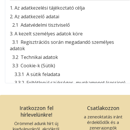
Ezt a Weblapot EMBZ üzemelteti. EMBZ adatai a
1. Az adatkezelési tájékoztató célja
következők:
2. Az adatkezelő adatai
Cégnév: Editio Musica Budapest
2.1 Adatvédelmi tisztviselő
Zeneműkiadó Kft.
3. A kezelt személyes adatok köre
Székhely: 1132 Budapest, Visegrádi utca 13.,
Magyarország
3.1 Regisztrációs során megadandó személyes
Adószám:
25989575-2-41
adatok
3.2 Technikai adatok
Cégjegyzékszám:
01-09-300310
3.3 Cookie-k (Sütik)
Bejegyző bíróság: Fővárosi Törvényszék
Cégbírósága
3.3.1 A sütik feladata
3. ÁSZF kötelező ereje, hatálya
3.3.2 Feltétlenül szükséges, munkamenet (session)
cookie-k
Felhasználó a Weblaphoz történő csatlakozással
3.3.3 Harmadik fél által elhelyezett cookie-k
adatok keresésével és adatokhoz történő
(analitika)
hozzáféréssel, a Weblapon történő regisztrációval, a
Iratkozzon fel
Csatlakozzon
Webboltban történő vásárlással vagy a Weblap
3.4 Online rendeléshez kapcsolódó adatok
hírlevelünkre!
a zeneoktatás iránt
bármilyen más módon történő használatával egyúttal
3.5 Online ügyintézéshez kapcsolódó adatok
érdeklődők és a
Örömmel adunk hírt új
kötelező érvényűen elfogadja az alábbi feltételeket,
zenerajongók
kiadványokról, akciókról.
3.6 Hírlevélhez kapcsolódó adatok