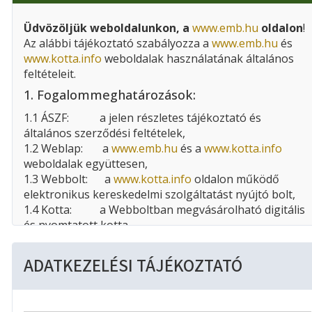
Üdvözöljük weboldalunkon, a
www.emb.hu
oldalon
!
Az alábbi tájékoztató szabályozza a
www.emb.hu
és
www.kotta.info
weboldalak használatának általános
feltételeit.
1. Fogalommeghatározások:
1.1 ÁSZF: a jelen részletes tájékoztató és
általános szerződési feltételek,
1.2 Weblap: a
www.emb.hu
és a
www.kotta.info
weboldalak együttesen,
1.3 Webbolt: a
www.kotta.info
oldalon működő
elektronikus kereskedelmi szolgáltatást nyújtó bolt,
1.4 Kotta: a Webboltban megvásárolható digitális
és nyomtatott kotta,
1.5 Felhasználó: A Weblap látogatója és a Weblapon
regisztrált felhasználó, vevő,
ADATKEZELÉSI TÁJÉKOZTATÓ
1.6 EMBZ: az Editio Musica Budapest
Zeneműkiadó Kft.
2. Weblap üzemeltetőjének adatai