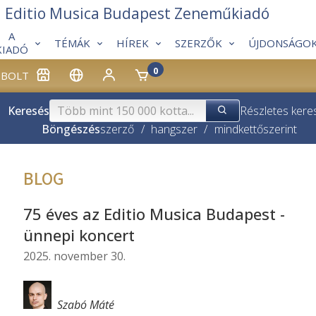
Editio Musica Budapest Zeneműkiadó
A
TÉMÁK
HÍREK
SZERZŐK
ÚJDONSÁGO
KIADÓ
0
BOLT
Keresés
Részletes kere
Böngészés
szerző
/
hangszer
/
mindkettő
szerint
BLOG
75 éves az Editio Musica Budapest -
ünnepi koncert
2025. november 30.
Szabó Máté