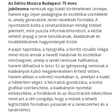
Az Editio Musica Budapest 75 éves
jubileuma
nemcsak egy kiadó történetének ünnepe,
hanem egy olyan pedagógiai és esztétikai szemléleté
is, amely generációk zenei nevelését formálta. A
nyomtatott kotta a zenetanításban mindig többet
jelentett, mint puszta információhordozó, a kézbe
vehető anyag a zene tanulásának, átadásának és
továbbélésének hagyományát őrizte.
A papír tapintása, a tipográfia, a borító vizuális világa
mind része annak a nevelő hatásnak és esztétikai
minőségnek, amely a zenét nemcsak hallhatóvá,
hanem láthatóvá is teszi. Ez az igényesség nemcsak a
kiadványok külső megjelenésében érhető tetten,
hanem abban a sokrétű munkában is, amelyet a kiadó
a háttérben végez: a kéziratok gondozása, a kotta
grafikai szerkesztése, a kiadványok nyomdai
előkészítése, a fordítások és az illusztrációk elkészítése
mind azt a célt szolgálja, hogy a művek a lehető
legtisztább formában jussanak el a zenészekhez és a
tanárokhoz.