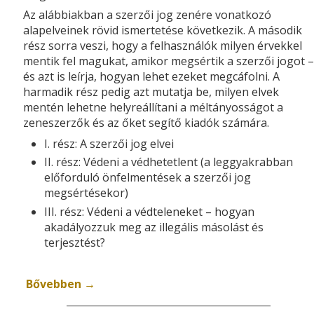
Az alábbiakban a szerzői jog zenére vonatkozó
alapelveinek rövid ismertetése következik. A második
rész sorra veszi, hogy a felhasználók milyen érvekkel
mentik fel magukat, amikor megsértik a szerzői jogot –
és azt is leírja, hogyan lehet ezeket megcáfolni. A
harmadik rész pedig azt mutatja be, milyen elvek
mentén lehetne helyreállítani a méltányosságot a
zeneszerzők és az őket segítő kiadók számára.
I. rész: A szerzői jog elvei
II. rész: Védeni a védhetetlent (a leggyakrabban
előforduló önfelmentések a szerzői jog
megsértésekor)
III. rész: Védeni a védteleneket – hogyan
akadályozzuk meg az illegális másolást és
terjesztést?
Bővebben
→