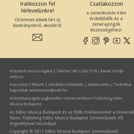
Iratkozzon fel
Csatlakozzon
hírlevelünkre!
a zeneoktatás iránt
érdeklődők és a
Örömmel adunk hírt új
zenerajongók
kiadványokról, akciókról.
közösségéhez!
Kottabolt vevőszolgálat
| Telefon: 06-1-236-1110 | Email:
info­@­
emb.hu
Kapcsolat
|
Rólunk
|
Vásárlási feltételek
|
Adatkezelés
| Technikai
kapcsolat:
webmaster­@­emb.hu
Kölcsönanyag és jogkezelés
:
Universal Music Publishing Editio
Musica Budapest
Az Editio Musica Budapest és az EMB márkaneveket a Universal
Music Publishing Editio Musica Budapest Zeneműkiadó Kft.
engedélyével használjuk.
Copyright © 2017 Editio Musica Budapest Zeneműkiadó