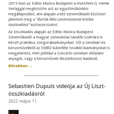
2015-ben az Editio Musica Budapest a müncheni G. Henle
Verlaggal megkötötte azt az együttműködési
megállapodást, ami alapján a két zeneműkiadó közösen
jelenteti meg a "
Bartók Béla zeneműveinek kritikai
összkiadása"
kottasorozatot.
Az összkiadás alapján az Editio Musica Budapest
Zeneműkiadó a magyar zeneiskolai tanulók számára is
készít praktikus zongorakiadványokat.
Sőt a zenekari és
kórusművekből az EMBZ különféle további kiadványokat is
megjelentet
, mint például a
Concerto
zenekari előadási
anyag
át
, vagy a kórusművek díszdobozos kiadás
át
.
Bővebben
→
Sebastien Dupuis videója az Új Liszt-
összkiadásról
2022. május 11.