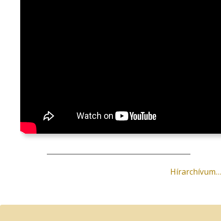
Hírarchívum…