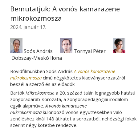
Bemutatjuk: A vonós kamarazene
mikrokozmosza
2024. január 17.
Soós András
Tornyai Péter
Dobszay-Meskó Ilona
Rövidfilmünkben Soós András
A vonós kamarazene
mikrokozmosza
című négykötetes kiadványsorozatáról
beszél a szerző és az előadók.
Bartók
Mikrokosmos
a
a 20. század talán legnagyobb hatású
zongoradarab-sorozata, a zongorapedagógiai irodalom
egyik alapműve.
A vonós kamarazene
mikrokozmosza
különböző vonós együttesekben való
zenéléshez kínál 148 átiratot a sorozatból, nehézségi fokok
szerint négy kötetbe rendezve.