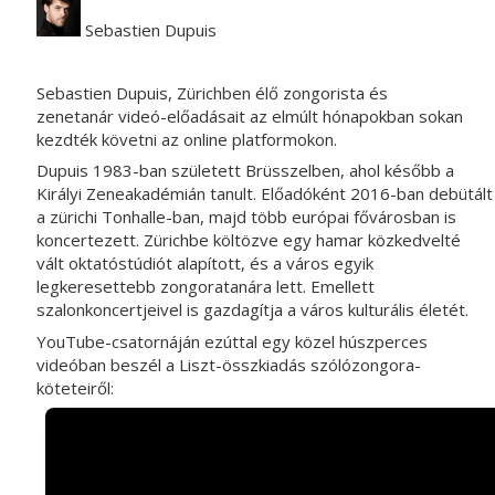
Sebastien Dupuis
Sebastien Dupuis, Zürichben élő zongorista és
zenetanár videó-előadásait az elmúlt hónapokban sokan
kezdték követni az online platformokon.
Dupuis 1983-ban született Brüsszelben, ahol később a
Királyi Zeneakadémián tanult. Előadóként 2016-ban debütált
a zürichi Tonhalle-ban, majd több európai fővárosban is
koncertezett. Zürichbe költözve egy hamar közkedvelté
vált oktatóstúdiót alapított, és a város egyik
legkeresettebb zongoratanára lett. Emellett
szalonkoncertjeivel is gazdagítja a város kulturális életét.
YouTube-csatornáján ezúttal egy közel húszperces
videóban beszél a Liszt-összkiadás szólózongora-
köteteiről: