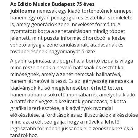
Az Editio Musica Budapest 75 éves
jubileuma
nemcsak egy kiadó történetének ünnepe,
hanem egy olyan pedagógiai és esztétikai szemléleté
is, amely generációk zenei nevelését formálta. A
nyomtatott kotta a zenetanításban mindig többet
jelentett, mint puszta információhordozó, a kézbe
vehető anyag a zene tanulásának, átadásának és
továbbélésének hagyományát őrizte.
A papír tapintása, a tipográfia, a borító vizuális világa
mind része annak a nevelő hatásnak és esztétikai
minőségnek, amely a zenét nemcsak hallhatóvá,
hanem láthatóvá is teszi. Ez az igényesség nemcsak a
kiadványok külső megjelenésében érhető tetten,
hanem abban a sokrétű munkában is, amelyet a kiadó
a háttérben végez: a kéziratok gondozása, a kotta
grafikai szerkesztése, a kiadványok nyomdai
előkészítése, a fordítások és az illusztrációk elkészítése
mind azt a célt szolgálja, hogy a művek a lehető
legtisztább formában jussanak el a zenészekhez és a
tanárokhoz.