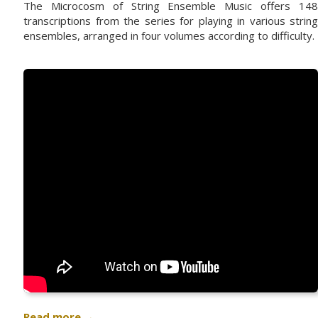
The
Microcosm of String Ensemble Music
offers 14
transcriptions from the series for playing in various string
ensembles, arranged in four volumes according to difficulty.
Read more
→