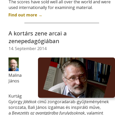
The scores have sold well all over the world and were
used internationally for examining material.
Find out more
→
A kortárs zene arcai a
zenepedagógiában
14. September 2014
Malina
János
Kurtág
György
Játékok
című zongoradarab-gyűjteményének
sorozata, Bali János izgalmas és inspiráló műve,
a
Bevezetés az avantgárdba furulyásoknak
, valamint