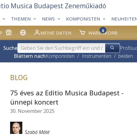
itio Musica Budapest Zeneműkiadó
THEMEN
NEWS
KOMPONISTEN
NEUHEITE
0
P
MEINE DATEN
WARENKORB
Suche
Profisu
Blättern nach
Komponisten
/
Instrumenten
/
beiden
BLOG
75 éves az Editio Musica Budapest -
ünnepi koncert
30. November 2025
Szabó Máté