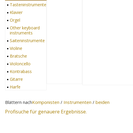
Tasteninstrumente
Klavier
Orgel
Other keyboard
instruments
Saiteninstrumente
Violine
Bratsche
Violoncello
Kontrabass
Gitarre
Harfe
Cimbalom
Blättern nach
Komponisten
/
Instrumenten
/
beiden
Other string
instruments
Profisuche für genauere Ergebnisse.
Blasinstrumente
Recorder
Flöte