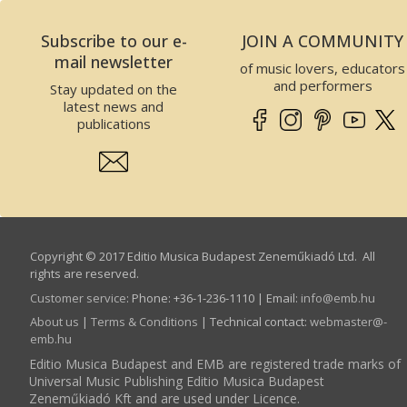
Oboe
Subscribe to our e-
JOIN A COMMUNITY
Klarinette
mail newsletter
Saxofon
of music lovers, educators
and performers
Fagott
Stay updated on the
latest news and
Other wind
publications
instruments
Horn
Trompette
Posaune
Tuba
Other brass
Copyright © 2017 Editio Musica Budapest Zeneműkiadó Ltd. All
instruments
rights are reserved.
Harmonica
Customer service
:
Phone: +36-1-236-1110 | Email:
info­@­emb.hu
Schlaginstrumente
About us
|
Terms & Conditions
| Technical contact:
webmaster­@­
Classical
emb.hu
percussion
Editio Musica Budapest and EMB are registered trade marks of
Schlagzeug und
Universal Music Publishing Editio Musica Budapest
Percussion
Zeneműkiadó Kft and are used under Licence.