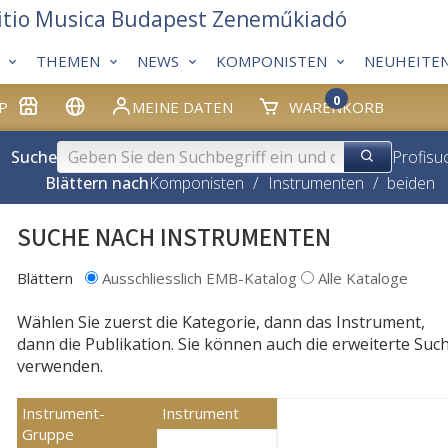
itio Musica Budapest Zeneműkiadó
THEMEN
NEWS
KOMPONISTEN
NEUHEITE
0
P
MEINE DATEN
WARENKORB
Suche
Profisu
Blättern nach
Komponisten
/
Instrumenten
/
beiden
SUCHE NACH INSTRUMENTEN
Blättern
Ausschliesslich EMB-Katalog
Alle Kataloge
Wählen Sie zuerst die Kategorie, dann das Instrument,
dann die Publikation. Sie können auch die erweiterte Suc
verwenden.
Instrument-
Instrument
Gruppe