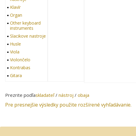
Klavír
Organ
Other keyboard
instruments
Slacikove nastroje
Husle
Viola
Violončelo
Kontrabas
Gitara
Harfa
Cimbalom
Prezrite podľa
skladateľ
/
nástroj
/
obaja
Other string
instruments
Pre presnejšie výsledky použite rozšírené vyhľadávanie.
Dychove nastroje
Zobcová flauta
Flauta
Hoboj