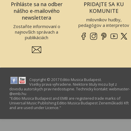
Prihláste sa na odber
PRIDAJTE SA KU
Klarinet
nášho e-mailového
KOMUNITE
Saxofón
newslettera
milovníkov hudby,
Fagot
pedagógov a interpretov
Zostaňte informovaní o
Other wind
najnovších správach a
instruments
publikáciách
Lesný roh
Trúbka
Trombón
Tuba
Iní
Copyright © 2017 Editio Musica Budapest.
Harmonica
Vsetky prava vyhradene. Niektore tituly mozu byt z
Bicie nastroje
dovodu autorskych prav nedostupne. Technicky kontakt:
webmaster­
@­emb.hu
Classical
"Editio Musica Budapest and EMB are registered trade marks of
percussion
Universal Music Publishing Editio Musica Budapest Zeneműkiadó Kft
and are used under Licence."
Jazz, rock, folk
percussion
Ludove nastroje
Komorna hudba