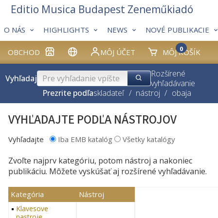
Editio Musica Budapest Zeneműkiadó
O NÁS
HIGHLIGHTS
NEWS
NOVÉ PUBLIKACIE
0
OBCHOD
MÔJ ÚČET
MÔJ KOŠÍK
Rozšírené
Vyhľadaj
vyhľadávanie
Prezrite podľa
skladateľ
/
nástroj
/
obaja
VYHĽADAJTE PODĽA NÁSTROJOV
Vyhľadajte
Iba EMB katalóg
Všetky katalógy
Zvoľte najprv kategóriu, potom nástroj a nakoniec
publikáciu. Môžete vyskúšať aj rozšírené vyhľadávanie.
Kategória
Nástroj
Klavesove
nastroje