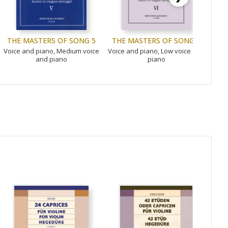
THE MASTERS OF SONG 5
THE MASTERS OF SONG 6
THE
Voice and piano, Medium voice
Voice and piano, Low voice and
Voice
and piano
piano