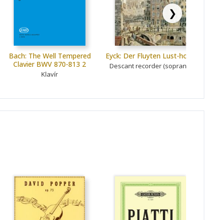
❯
Bach: The Well Tempered
Eyck: Der Fluyten Lust-hof 1
Tho
Clavier BWV 870-813 2
Descant recorder (soprano)
Klavír