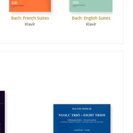
Bach: French Suites
Bach: English Suites
Ba
C
Klavír
Klavír