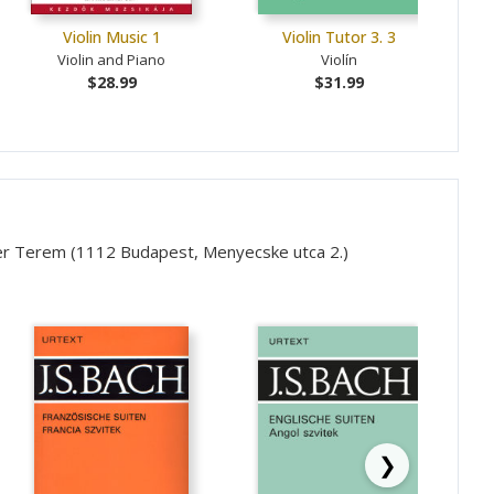
Violin Music 1
Violin Tutor 3. 3
Don
Violin and Piano
Violín
$28.99
$31.99
ner Terem (1112 Budapest, Menyecske utca 2.)
❯