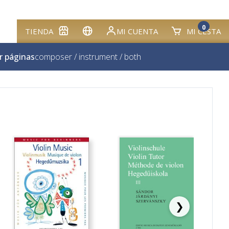
0
TIENDA
MI CUENTA
MI CESTA
r páginas
composer
/
instrument
/
both
❯