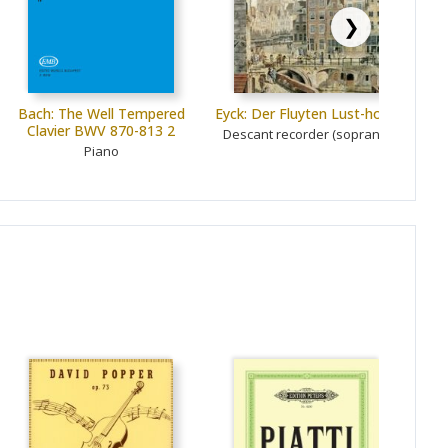
❯
Bach: The Well Tempered
Eyck: Der Fluyten Lust-hof 1
Tho
Clavier BWV 870-813 2
Descant recorder (soprano)
Piano