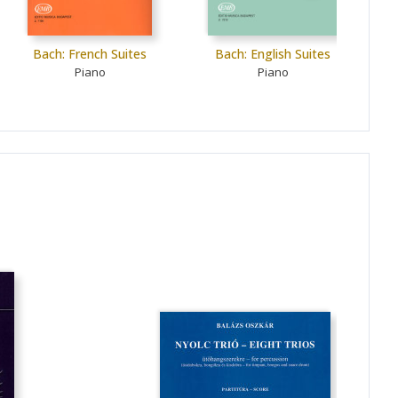
Bach: French Suites
Bach: English Suites
Ba
C
Piano
Piano