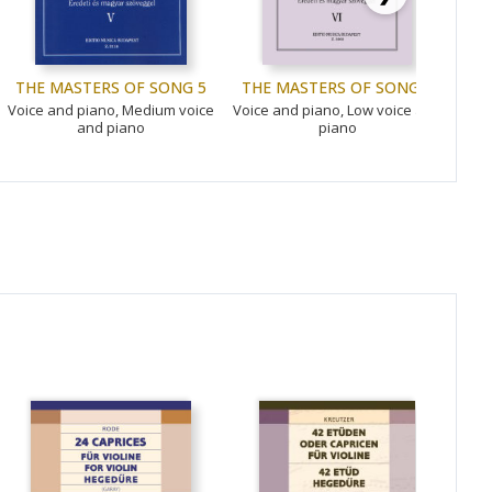
THE MASTERS OF SONG 5
THE MASTERS OF SONG 6
THE
Voice and piano, Medium voice
Voice and piano, Low voice and
Voice
and piano
piano