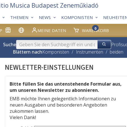
itio Musica Budapest Zeneműkiadó
THEMEN
NEWS
KOMPONISTEN
NEUHEITE
0
P
MEINE DATEN
WARENKORB
Suche
Profisu
Blättern nach
Komponisten
/
Instrumenten
/
beiden
NEWLETTER-EINSTELLUNGEN
Bitte füllen Sie das untenstehende Formular aus,
um unseren Newsletter zu abonnieren.
EMB möchte Ihnen gelegentlich Informationen zu
neuen Ausgaben und besonderen Angeboten
zukommen lassen.
Vielen Dank!