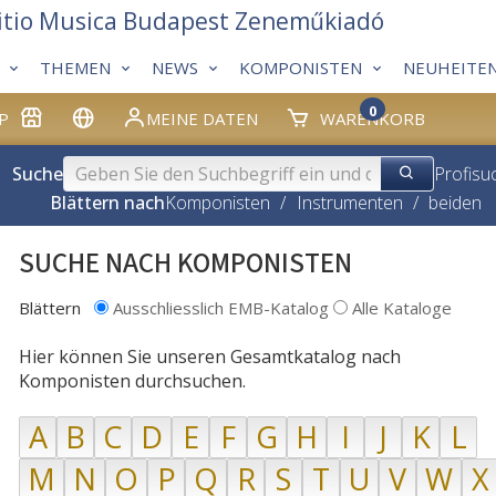
itio Musica Budapest Zeneműkiadó
THEMEN
NEWS
KOMPONISTEN
NEUHEITE
0
P
MEINE DATEN
WARENKORB
Suche
Profisu
Blättern nach
Komponisten
/
Instrumenten
/
beiden
SUCHE NACH KOMPONISTEN
Blättern
Ausschliesslich EMB-Katalog
Alle Kataloge
Hier können Sie unseren Gesamtkatalog nach
Komponisten durchsuchen.
A
B
C
D
E
F
G
H
I
J
K
L
M
N
O
P
Q
R
S
T
U
V
W
X