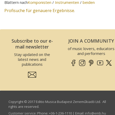
Blättern nach
Komponisten
/
Instrumenten
/
beiden
Profisuche für genauere Ergebnisse.
Subscribe to our e-
JOIN A COMMUNITY
mail newsletter
of music lovers, educators
and performers
Stay updated on the
latest news and
publications
Copyright © 2017 Editio Musica Budapest Zeneműkiadó Ltd. All
rights are reserved.
Customer service
:
Phone: +36-1-236-1110 | Email:
info­@­emb.hu