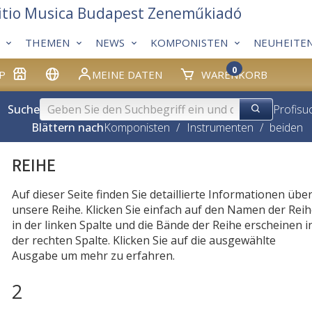
itio Musica Budapest Zeneműkiadó
THEMEN
NEWS
KOMPONISTEN
NEUHEITE
0
P
MEINE DATEN
WARENKORB
Suche
Profisu
Blättern nach
Komponisten
/
Instrumenten
/
beiden
REIHE
Auf dieser Seite finden Sie detaillierte Informationen übe
unsere Reihe. Klicken Sie einfach auf den Namen der Rei
in der linken Spalte und die Bände der Reihe erscheinen i
der rechten Spalte. Klicken Sie auf die ausgewählte
Ausgabe um mehr zu erfahren.
2