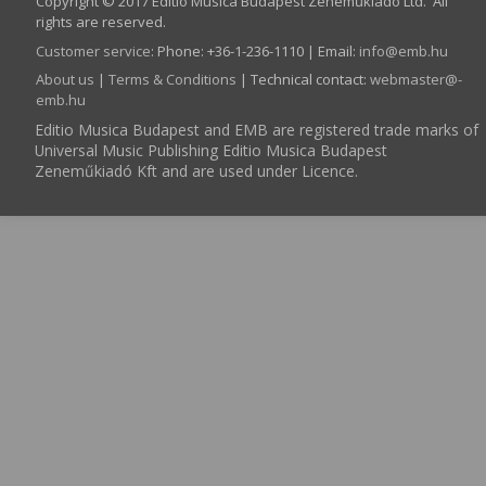
Copyright © 2017 Editio Musica Budapest Zeneműkiadó Ltd. All
rights are reserved.
Customer service
:
Phone: +36-1-236-1110 | Email:
info­@­emb.hu
About us
|
Terms & Conditions
| Technical contact:
webmaster­@­
emb.hu
Editio Musica Budapest and EMB are registered trade marks of
Universal Music Publishing Editio Musica Budapest
Zeneműkiadó Kft and are used under Licence.