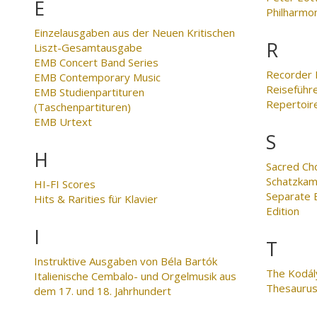
E
Philharmo
Einzelausgaben aus der Neuen Kritischen
R
Liszt-Gesamtausgabe
EMB Concert Band Series
Recorder 
EMB Contemporary Music
Reiseführ
EMB Studienpartituren
Repertoire
(Taschenpartituren)
EMB Urtext
S
H
Sacred Ch
Schatzkam
HI-FI Scores
Separate E
Hits & Rarities für Klavier
Edition
I
T
Instruktive Ausgaben von Béla Bartók
The Kodál
Italienische Cembalo- und Orgelmusik aus
Thesaurus
dem 17. und 18. Jahrhundert