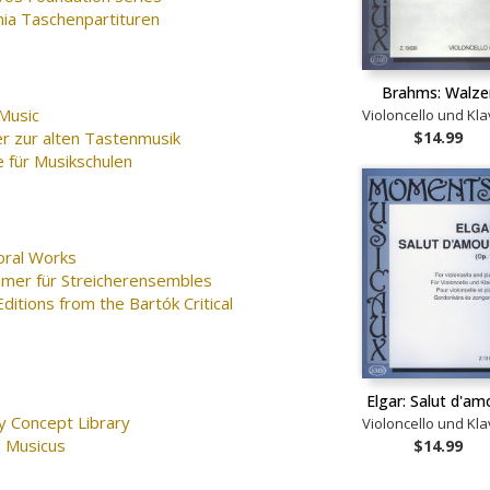
nia Taschenpartituren
Brahms: Walze
Music
Violoncello und Kla
$14.99
er zur alten Tastenmusik
 für Musikschulen
oral Works
mer für Streicherensembles
ditions from the Bartók Critical
Elgar: Salut d'am
y Concept Library
Violoncello und Kla
 Musicus
$14.99