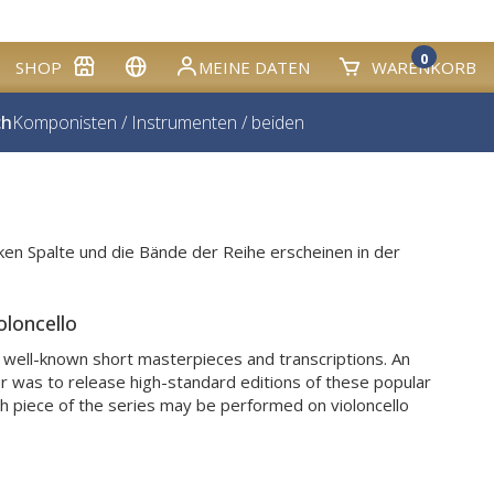
0
SHOP
MEINE DATEN
WARENKORB
ch
Komponisten
/
Instrumenten
/
beiden
inken Spalte und die Bände der Reihe erscheinen in der
loncello
d well-known short masterpieces and transcriptions. An
r was to release high-standard editions of these popular
ch piece of the series may be performed on violoncello