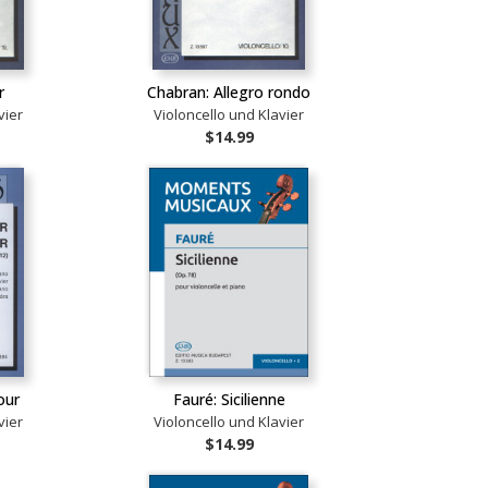
r
Chabran: Allegro rondo
vier
Violoncello und Klavier
$14.99
our
Fauré: Sicilienne
vier
Violoncello und Klavier
$14.99