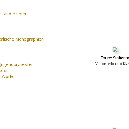
 Kinderlieder
kalische Monographien
Fauré: Sicilienn
Violoncello und Kla
 Jugendorchester
text
e Works