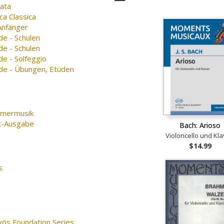
nata
ca Classica
Anfänger
de - Schulen
de - Schulen
e - Solfeggio
de - Übungen, Etüden
mermusik
t-Ausgabe
Bach: Arioso
Violoncello und Kla
$14.99
s
vös Foundation Series