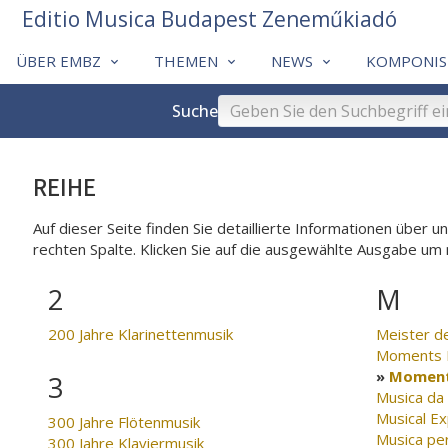
Editio Musica Budapest Zeneműkiadó
ÜBER EMBZ
THEMEN
NEWS
KOMPONIS
Suche
REIHE
Auf dieser Seite finden Sie detaillierte Informationen über 
rechten Spalte. Klicken Sie auf die ausgewählte Ausgabe um
2
M
200 Jahre Klarinettenmusik
Meister d
Moments M
Moments
3
Musica da
Musical Ex
300 Jahre Flötenmusik
Musica per
300 Jahre Klaviermusik