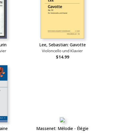
urin
Lee, Sebastian: Gavotte
vier
Violoncello und Klavier
$14.99
aine
Massenet: Mélodie - Élégie