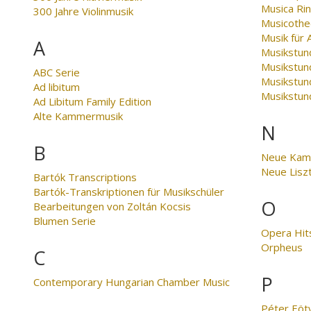
Musica Ri
300 Jahre Violinmusik
Musicothe
Musik für 
A
Musikstun
Musikstun
ABC Serie
Musikstund
Ad libitum
Musikstun
Ad Libitum Family Edition
Alte Kammermusik
N
B
Neue Kam
Neue Lisz
Bartók Transcriptions
Bartók-Transkriptionen für Musikschüler
O
Bearbeitungen von Zoltán Kocsis
Blumen Serie
Opera Hit
Orpheus
C
P
Contemporary Hungarian Chamber Music
Péter Eöt