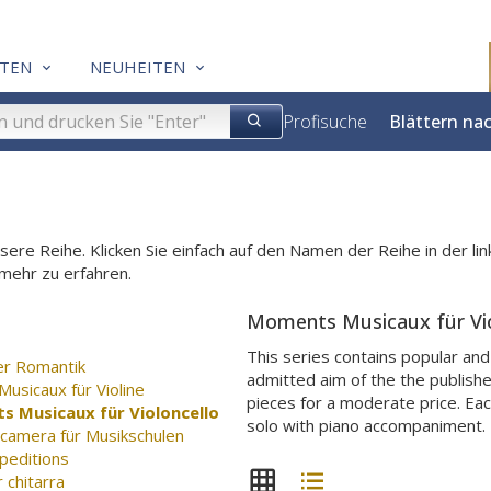
TEN
NEUHEITEN
Profisuche
Blättern na
unsere Reihe. Klicken Sie einfach auf den Namen der Reihe in der l
 mehr zu erfahren.
Moments Musicaux für Vio
This series contains popular an
er Romantik
admitted aim of the the publishe
usicaux für Violine
pieces for a moderate price. Ea
 Musicaux für Violoncello
solo with piano accompaniment.
 camera für Musikschulen
peditions
 chitarra