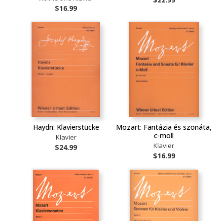
$16.99
Haydn: Klavierstücke
Mozart: Fantázia és szonáta,
c-moll
Klavier
Klavier
$24.99
$16.99