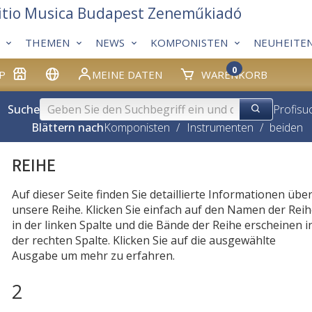
itio Musica Budapest Zeneműkiadó
THEMEN
NEWS
KOMPONISTEN
NEUHEITE
0
P
MEINE DATEN
WARENKORB
Suche
Profisu
Blättern nach
Komponisten
/
Instrumenten
/
beiden
REIHE
Auf dieser Seite finden Sie detaillierte Informationen übe
unsere Reihe. Klicken Sie einfach auf den Namen der Rei
in der linken Spalte und die Bände der Reihe erscheinen i
der rechten Spalte. Klicken Sie auf die ausgewählte
Ausgabe um mehr zu erfahren.
2