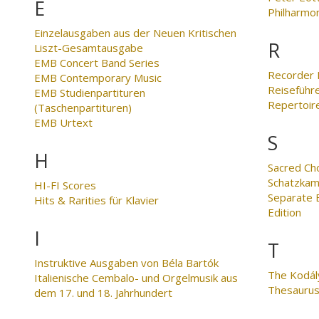
E
Philharmo
Einzelausgaben aus der Neuen Kritischen
R
Liszt-Gesamtausgabe
EMB Concert Band Series
Recorder 
EMB Contemporary Music
Reiseführ
EMB Studienpartituren
Repertoire
(Taschenpartituren)
EMB Urtext
S
H
Sacred Ch
Schatzkam
HI-FI Scores
Separate E
Hits & Rarities für Klavier
Edition
I
T
Instruktive Ausgaben von Béla Bartók
The Kodál
Italienische Cembalo- und Orgelmusik aus
Thesaurus
dem 17. und 18. Jahrhundert