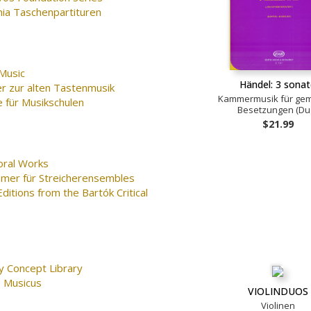
nia Taschenpartituren
Music
Händel: 3 sona
er zur alten Tastenmusik
Kammermusik für gem
 für Musikschulen
Besetzungen (Du
$21.99
oral Works
mer für Streicherensembles
ditions from the Bartók Critical
y Concept Library
 Musicus
VIOLINDUOS
Violinen