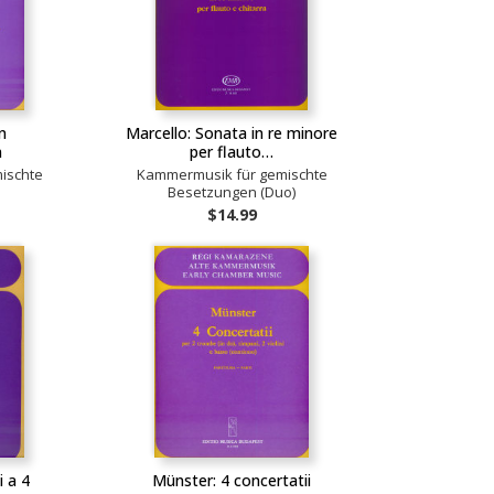
n
Marcello: Sonata in re minore
n
per flauto…
ischte
Kammermusik für gemischte
Besetzungen (Duo)
$14.99
 a 4
Münster: 4 concertatii