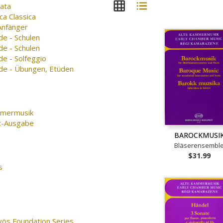
nata
ca Classica
Anfänger
de - Schulen
de - Schulen
e - Solfeggio
de - Übungen, Etüden
mermusik
t-Ausgabe
BAROCKMUSI
Bläserensembl
$31.99
s
vös Foundation Series