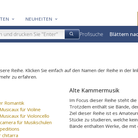
TEN
NEUHEITEN
Profisuche
Blättern na
unsere Reihe. Klicken Sie einfach auf den Namen der Reihe in der l
 mehr zu erfahren.
Alte Kammermusik
Im Focus dieser Reihe steht die
er Romantik
Trotzdem enthält sie Bände, dere
usicaux für Violine
Ziel dieser Reihe ist es Amateu
usicaux für Violoncello
Stücke zu studieren, welche kei
 camera für Musikschulen
Bände enthalten Werke, die mit
peditions
 chitarra