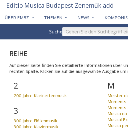
Editio Musica Budapest Zeneműkiadó
ÜBER EMBZ
THEMEN
NEWS
KOMPONIS
Suche
REIHE
Auf dieser Seite finden Sie detaillierte Informationen über 
rechten Spalte. Klicken Sie auf die ausgewählte Ausgabe um
2
M
200 Jahre Klarinettenmusik
Meister d
Moments M
Moments M
3
Musica da
Musical Ex
300 Jahre Flötenmusik
Musica per
300 Jahre Klaviermusik