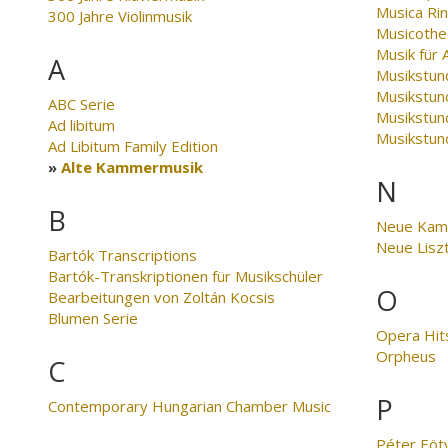
Musica Ri
300 Jahre Violinmusik
Musicothe
Musik für 
A
Musikstun
Musikstun
ABC Serie
Musikstund
Ad libitum
Musikstun
Ad Libitum Family Edition
Alte Kammermusik
N
B
Neue Kam
Neue Lisz
Bartók Transcriptions
Bartók-Transkriptionen für Musikschüler
O
Bearbeitungen von Zoltán Kocsis
Blumen Serie
Opera Hit
Orpheus
C
P
Contemporary Hungarian Chamber Music
Péter Eöt