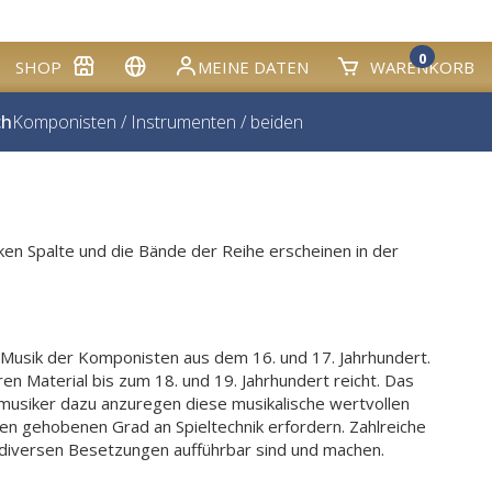
0
SHOP
MEINE DATEN
WARENKORB
ch
Komponisten
/
Instrumenten
/
beiden
inken Spalte und die Bände der Reihe erscheinen in der
 Musik der Komponisten aus dem 16. und 17. Jahrhundert.
n Material bis zum 18. und 19. Jahrhundert reicht. Das
rmusiker dazu anzuregen diese musikalische wertvollen
nen gehobenen Grad an Spieltechnik erfordern. Zahlreiche
 diversen Besetzungen aufführbar sind und machen.