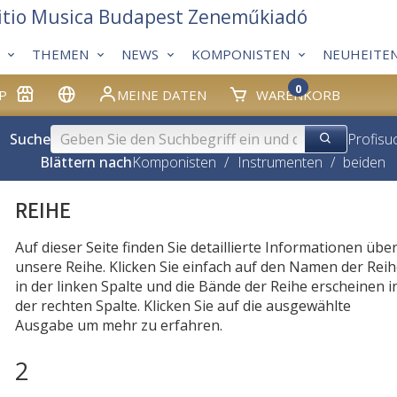
itio Musica Budapest Zeneműkiadó
THEMEN
NEWS
KOMPONISTEN
NEUHEITE
0
P
MEINE DATEN
WARENKORB
Suche
Profisu
Blättern nach
Komponisten
/
Instrumenten
/
beiden
REIHE
Auf dieser Seite finden Sie detaillierte Informationen übe
unsere Reihe. Klicken Sie einfach auf den Namen der Rei
in der linken Spalte und die Bände der Reihe erscheinen i
der rechten Spalte. Klicken Sie auf die ausgewählte
Ausgabe um mehr zu erfahren.
2