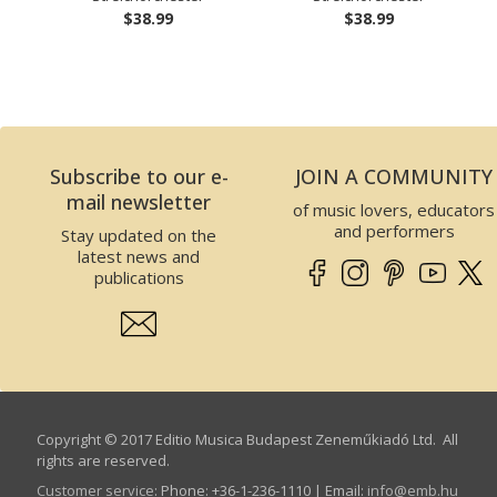
$38.99
$38.99
Subscribe to our e-
JOIN A COMMUNITY
mail newsletter
of music lovers, educators
and performers
Stay updated on the
latest news and
publications
Copyright © 2017 Editio Musica Budapest Zeneműkiadó Ltd. All
rights are reserved.
Customer service
:
Phone: +36-1-236-1110 | Email:
info­@­emb.hu