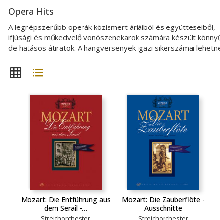
Opera Hits
A legnépszerűbb operák közismert áriáiból és együtteseiből,
ifjúsági és műkedvelő vonószenekarok számára készült könny
de hatásos átiratok. A hangversenyek igazi sikerszámai lehetn
Mozart: Die Entführung aus
Mozart: Die Zauberflöte -
dem Serail -…
Ausschnitte
Streichorchester
Streichorchester