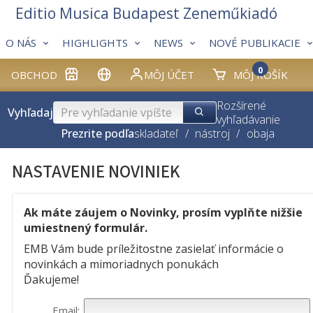
Editio Musica Budapest Zeneműkiadó
O NÁS
HIGHLIGHTS
NEWS
NOVÉ PUBLIKACIE
0
OBCHOD
MÔJ ÚČET
MÔJ KOŠÍK
Rozšírené
Vyhľadaj
vyhľadávanie
Prezrite podľa
skladateľ
/
nástroj
/
obaja
NASTAVENIE NOVINIEK
Ak máte záujem o Novinky, prosím vyplňte nižšie
umiestnený formulár.
EMB Vám bude príležitostne zasielať informácie o
novinkách a mimoriadnych ponukách
Ďakujeme!
Email
: