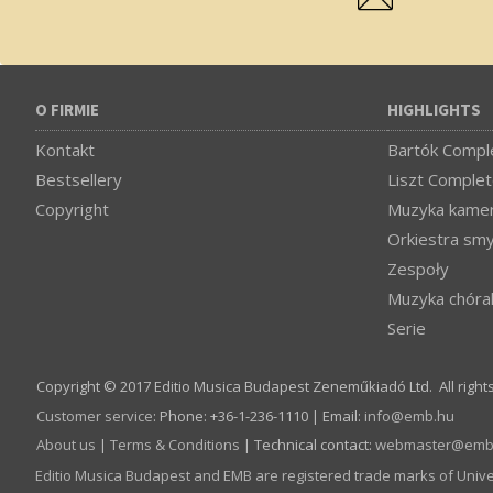
O FIRMIE
HIGHLIGHTS
Kontakt
Bartók Comple
Bestsellery
Liszt Complet
Copyright
Muzyka kamer
Orkiestra sm
Zespoły
Muzyka chóra
Serie
Copyright © 2017 Editio Musica Budapest Zeneműkiadó Ltd. All right
Customer service
:
Phone: +36-1-236-1110 | Email:
info­@­emb.hu
About us
|
Terms & Conditions
| Technical contact:
webmaster­@­emb
Editio Musica Budapest and EMB are registered trade marks of Univ