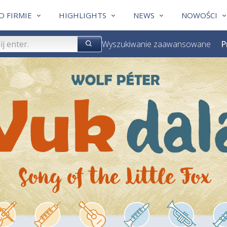
O FIRMIE
HIGHLIGHTS
NEWS
NOWOŚCI
Wyszukiwanie zaawansowane
P