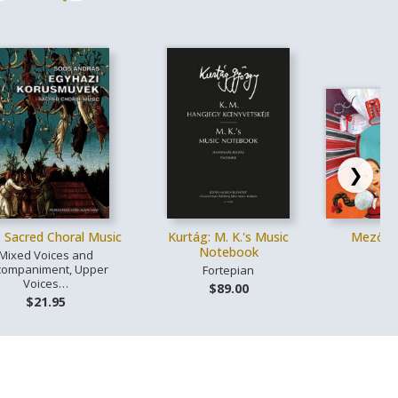
❯
 Sacred Choral Music
Kurtág: M. K.'s Music
Mező: M
Notebook
Wa
Mixed Voices and
companiment, Upper
Fortepian
Pi
Voices…
$89.00
$
$21.95