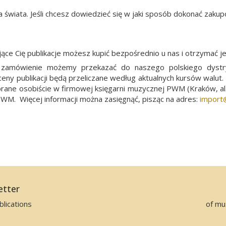
a świata. Jeśli chcesz dowiedzieć się w jaki sposób dokonać zak
ące Cię publikacje możesz kupić bezpośrednio u nas i otrzymać j
ówienie możemy przekazać do naszego polskiego dystry
ceny publikacji będą przeliczane według aktualnych kursów walu
brane osobiście w firmowej księgarni muzycznej PWM (Kraków, al.
PWM. Więcej informacji można zasięgnąć, pisząc na adres:
import­
etter
lications
of mu