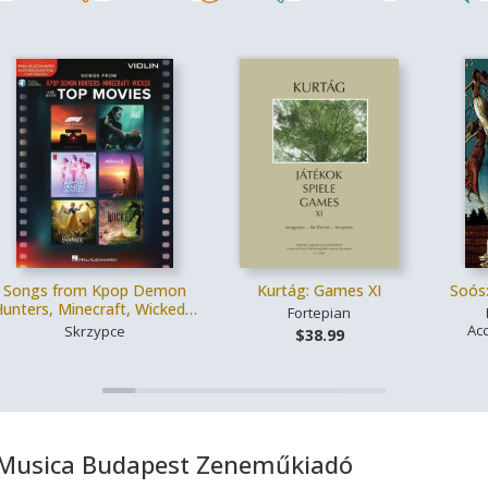
Songs from Kpop Demon
Kurtág: Games XI
Soós:
unters, Minecraft, Wicked…
Fortepian
Ac
Skrzypce
$38.99
o Musica Budapest Zeneműkiadó