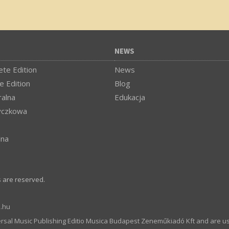
NEWS
te Edition
News
e Edition
Blog
alna
Edukacja
yczkowa
lna
s are reserved.
.hu
ersal Music Publishing Editio Musica Budapest Zeneműkiadó Kft and are u