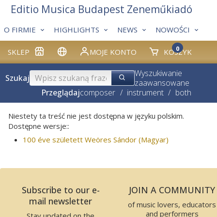
Editio Musica Budapest Zeneműkiadó
O FIRMIE
HIGHLIGHTS
NEWS
NOWOŚCI
0
SKLEP
MOJE KONTO
KOSZYK
Wyszukiwanie
Szukaj
zaawansowane
Przeglądaj
composer
/
instrument
/
both
Niestety ta treść nie jest dostępna w języku polskim.
Dostępne wersje::
100 éve született Weöres Sándor (Magyar)
Subscribe to our e-
JOIN A COMMUNITY
mail newsletter
of music lovers, educators
and performers
Stay updated on the