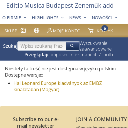
Editio Musica Budapest Zeneműkiadó
O FIRMIE
HIGHLIGHTS
NEWS
NOWOŚCI
0
SKLEP
MOJE KONTO
KOSZYK
Wyszukiwanie
Szukaj
zaawansowane
Przeglądaj
composer
/
instrument
/
both
Niestety ta treść nie jest dostępna w języku polskim.
Dostępne wersje::
Hal Leonard Europe kiadványok az EMBZ
kínálatában (Magyar)
Subscribe to our e-
JOIN A COMMUNITY
mail newsletter
of music lovers, educators