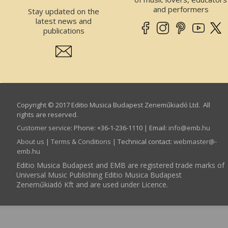
and performers
Stay updated on the
latest news and
publications
Copyright © 2017 Editio Musica Budapest Zeneműkiadó Ltd. All
rights are reserved.
Customer service
:
Phone: +36-1-236-1110 | Email:
info­@­emb.hu
About us
|
Terms & Conditions
| Technical contact:
webmaster­@­
emb.hu
Editio Musica Budapest and EMB are registered trade marks of
Universal Music Publishing Editio Musica Budapest
Zeneműkiadó Kft and are used under Licence.