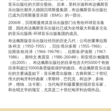
音乐出版社的大部分股份。 后来，里科尔迪和布达佩斯音
乐出版社都并入德国贝塔斯曼集团，布达佩斯音乐出版社
已成为贝塔斯曼音乐部（BMG）的一部分。
2006年，贝塔斯曼将其音乐出版部门出售给环球音乐集
团，因此布达佩斯音乐出版社已成为全球最大和最多元化
的音乐出版商-环球音乐出版集团的成员。
布达佩斯版音乐出版社经历的历史几代：公司的董事拉斯
洛·科文（1950-1955），贝拉·塔尔多斯（1955-1966），
拉斯洛·欧肖泽（1966-1967年），拉斯洛·萨洛斯（1967-
1986），斯特文·奥莫亚（1986-2004年）和安塔尔·鲍隆凯
（自2005）。布达佩斯出版社的目录包含大约5000个有效
目录和超过10000条受版权保护的曲目。布达佩斯音乐出版
社的主要涵盖如下：音乐教育出版物；古典和第二十世纪
伟大的匈牙利作曲家（李斯特，巴托克，柯达伊，多纳
伊，维纳，法卡斯）；当代匈牙利最重要的现存音乐家，
和合唱文学的瑰宝，尤其是二十世纪匈牙利合唱作品。