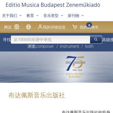
Editio Musica Budapest Zeneműkiadó
关于我们
教育
音乐类型
新刊物
0
网店
我的详细信息
我的购物车
寻找
高级
浏览
composer
/
instrument
/
both
布达佩斯音乐出版社
布达佩斯音乐出版社的前身