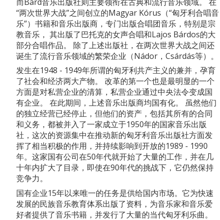
而Bárd音乐出版社则主要领衔在古典和流行音乐领域。 在
“两次世界大战”之间创立的Magyar Kórus（“匈牙利合唱音
乐”）书籍和音乐出版商，专门出版合唱团音乐，特别是宗
教音乐， 其出版了巴托克的女声合唱和Lajos Bárdos的大
部分合唱作品。 除了上述出版社，在两次世界大战之间还
诞生了流行音乐领域的繁荣企业（Nádor，Csárdás等）。
发生在1948 - 1949年所谓的匈牙利共产主义的兼并，孕育
了社会和经济两大产物。 改革的第一个也是最明显的一个
方面是对私营企业的清算，私营企业通过中央法令变成国
有企业。 在此期间，上述音乐出版商均国有化。 虽然他们
的独立经营已经停止，但他们的资产，包括其所有的合同
和义务，都被并入了一家成立于1950年的国家音乐出版
社，这次的资源集中在推动新的匈牙利音乐出版社方面发
挥了相当积极的作用，并持续影响到开放的1989 - 1990
年。这家国有公司在50年代就开始了大量的工作，并在几
十年内扩大了目录，即使在90年代的挑战下，它仍然保持
竞争力。
国有企业15年以来唯一的任务是供给国内市场。它为快速
发展的民族音乐教育体系出版了资料，为音乐家和音乐爱
好者提供了音乐书籍，并发行了大量的当代匈牙利乐曲。