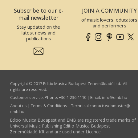
Subscribe to our e-
JOIN A COMMUNITY
mail newsletter
of music lovers, educators
and performers
Stay updated on the
latest news and
publications
Copyright © 2017 Editio Musica Budapest Zeneműkiadó Ltd. All
rights are reserved.
Customer service
:
Phone: +36-1-236-1110 | Email:
info­@­emb.hu
About us
|
Terms & Conditions
| Technical contact:
webmaster­@­
emb.hu
Editio Musica Budapest and EMB are registered trade marks of
Universal Music Publishing Editio Musica Budapest
Zeneműkiadó Kft and are used under Licence.