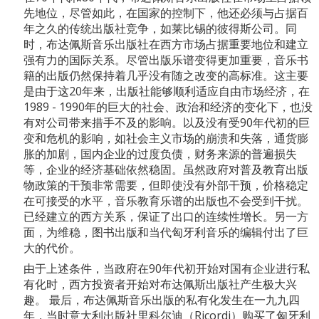
先地位，尽管如此，在国家的控制下，他还必须与占据百
年之久的传统出版社竞争，如莱比锡的彼得斯公司。同
时，布达佩斯音乐出版社在西方市场占据重要地位和建立
强有力的国际关系。尽管出版乐谱变得更加重要，音乐书
籍的出版仍然保持着几乎没有随之改变的高标准。这主要
是由于这20年来，出版社能够顺利适应自由市场经济，在
1989 - 1990年的巨大的社会、政治和经济的变化下，也没
有对公司带来措手不及的影响。以及没有受90年代初的巨
变和危机的影响，如社会主义市场的崩溃和失落，通货膨
胀的加剧，国内企业的过度负债，财务来源的普遍损失
等，企业的经济基础依然稳固。虽然政府对普及教育出版
物政策的干预非常需要，但即使没有外部干预，价格稳定
在可接受的水平，音乐教育乐谱的出版也不会受到干扰。
已经建立的西方关系，保证了出口的连续性增长。另一方
面，为维稳，图书出版和当代匈牙利音乐的编辑付出了巨
大的代价。
由于上述条件，当政府在90年代初开始对国有企业进行私
有化时，西方投资者开始对布达佩斯出版社产生极大兴
趣。 最后，布达佩斯音乐出版的私有化发生在一九九四
年，当时意大利出版社里科尔迪（Ricordi）购买了匈牙利