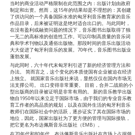
当时的商业活动严格限制在此范围之内：出版计划由政府
制定和出资。然而，这15年的结果却是不理想的：其创建
了供访问的一个具备国际水准的匈牙利音乐教育家的音乐
作品目录，后来被证明这是绝对适合出口的。与此同时，
在没有盈利或融资问题的情况下，音乐图书出版取得了独
一无二的高标准的创造性工作。可以印制高质量的音乐词
典和学术刊物以及通俗出版物。那段时间的音乐出版活动
大大促进了匈牙利音乐的发展。70年代，音乐图书出版业
蓬勃发展。
与此同时，六十年代末匈牙利引进了新的经济管理方法和
办法。 简而言之，这个变化的本质使国有企业被迫在经济
上独立。 就国家音乐出版社来说，显然仅仅在国内市场无
法支撑公司。 出口变得非常重要。 目前，合并二战前的小
型出版商的目录被证明是非常有用的。 新的音乐教学出版
物自1950年以来立足于国际市场，由于我们的专业音乐教
育工作者的高品质的规划，以及在国外生活的匈牙利音乐
教师们在国际社会中的活跃，逐步证实了其在国际市场的
地位，因此，国家出版社为了更方便的管理与国际接轨，
把它更名为布达佩斯音乐出版社（EMB）。
在70年代和80年代，布达佩斯音乐出版社在市场上占据领