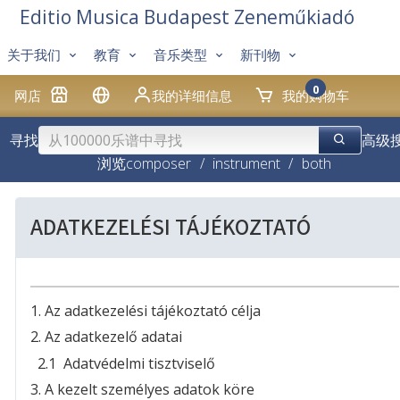
Editio Musica Budapest Zeneműkiadó
关于我们
教育
音乐类型
新刊物
0
网店
我的详细信息
我的购物车
寻找
高级
浏览
composer
/
instrument
/
both
ADATKEZELÉSI TÁJÉKOZTATÓ
1. Az adatkezelési tájékoztató célja
2. Az adatkezelő adatai
2.1 Adatvédelmi tisztviselő
3. A kezelt személyes adatok köre