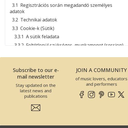
3.1 Regisztrációs során megadandó személyes
adatok
3.2 Technikai adatok
3.3 Cookie-k (Sütik)
3.3.1 A sütik feladata
3.3.2 Feltétlenül szükséges, munkamenet (session)
cookie-k
3.3.3 Harmadik fél által elhelyezett cookie-k
(analitika)
Subscribe to our e-
JOIN A COMMUNITY
3.4 Online rendeléshez kapcsolódó adatok
mail newsletter
of music lovers, educators
3.5 Online ügyintézéshez kapcsolódó adatok
and performers
Stay updated on the
latest news and
3.6 Hírlevélhez kapcsolódó adatok
publications
4. A kezelt adatok tervezett felhasználása és
megőrzési ideje
5. Az adatkezelés célja, módja és jogalapja
5.1 Általános adatkezelési irányelvek