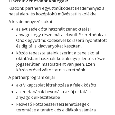
Tisztelt Zenetanár Kollégák!
Kiadónk partneri együttműködést kezdeményez a
hazai alap- és középfokú művészeti iskolákkal.
A kezdeményezés okai:
az évtizedek óta használt zeneoktatási
anyagok egy része mára elavult. Szeretnénk az
Önök együttműködésével korszerű nyomtatott
és digitális kiadványokat készíteni.
közös tapasztalataink szerint a zeneiskolai
oktatásban használt kották egy jelentős része
jogszerűtlen másolatként van jelen. Ezen
közös erővel változtatni szeretnénk.
A partnerprogram céljai:
aktív kapcsolat létrehozása a felek között
a zenetanárok bevonása az új oktatási
anyagok elkészítésébe
kedvező kottabeszerzési lehetőségek
teremtése a tanárok és a diákok számára