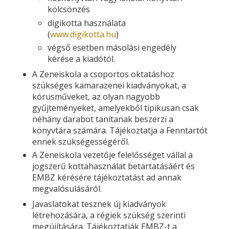
kölcsönzés
digikotta használata
(
www.digikotta.hu
)
végső esetben másolási engedély
kérése a kiadótól.
A Zeneiskola a csoportos oktatáshoz
szükséges kamarazenei kiadványokat, a
kórusműveket, az olyan nagyobb
gyűjteményeket, amelyekből tipikusan csak
néhány darabot tanítanak beszerzi a
könyvtára számára. Tájékoztatja a Fenntartót
ennek szükségességéről.
A Zeneiskola vezetője felelősséget vállal a
jogszerű kottahasználat betartatásáért és
EMBZ kérésére tájékoztatást ad annak
megvalósulásáról.
Javaslatokat tesznek új kiadványok
létrehozására, a régiek szükség szerinti
megújítására. Tájékoztatják EMBZ-t a