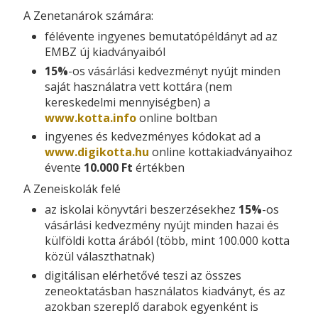
A Zenetanárok számára:
félévente ingyenes bemutatópéldányt ad az
EMBZ új kiadványaiból
15%
-os vásárlási kedvezményt nyújt minden
saját használatra vett kottára (nem
kereskedelmi mennyiségben) a
www.kotta.info
online boltban
ingyenes és kedvezményes kódokat ad a
www.digikotta.hu
online kottakiadványaihoz
évente
10.000 Ft
értékben
A Zeneiskolák felé
az iskolai könyvtári beszerzésekhez
15%
-os
vásárlási kedvezmény nyújt minden hazai és
külföldi kotta árából (több, mint 100.000 kotta
közül választhatnak)
digitálisan elérhetővé teszi az összes
zeneoktatásban használatos kiadványt, és az
azokban szereplő darabok egyenként is