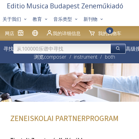
Editio Musica Budapest Zeneműkiadó
关于我们
教育
音乐类型
新刊物
0
网店
我的详细信息
我的购物车
寻找
高级
浏览
composer
/
instrument
/
both
ZENEISKOLAI PARTNERPROGRAM