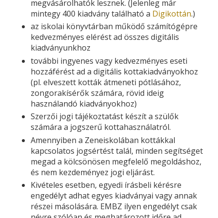
megvásárolhatók lesznek. (Jelenleg már
mintegy 400 kiadvány található a
Digikottán
.)
az iskolai könyvtárban működő számítógépre
kedvezményes elérést ad összes digitális
kiadványunkhoz
további ingyenes vagy kedvezményes eseti
hozzáférést ad a digitális kottakiadványokhoz
(pl. elveszett kották átmeneti pótlásához,
zongorakísérők számára, rövid ideig
használandó kiadványokhoz)
Szerzői jogi tájékoztatást készít a szülők
számára a jogszerű kottahasználatról.
Amennyiben a Zeneiskolában kottákkal
kapcsolatos jogsértést talál, minden segítséget
megad a kölcsönösen megfelelő megoldáshoz,
és nem kezdeményez jogi eljárást.
Kivételes esetben, egyedi írásbeli kérésre
engedélyt adhat egyes kiadványai vagy annak
részei másolására. EMBZ ilyen engedélyt csak
névre szólóan és meghatározott időre ad.