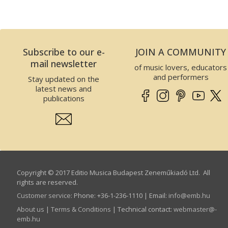
Subscribe to our e-
JOIN A COMMUNITY
mail newsletter
of music lovers, educators
and performers
Stay updated on the
latest news and
publications
Copyright © 2017 Editio Musica Budapest Zeneműkiadó Ltd. All
rights are reserved.
Customer service
:
Phone: +36-1-236-1110 | Email:
info­@­emb.hu
About us
|
Terms & Conditions
| Technical contact:
webmaster­@­
emb.hu