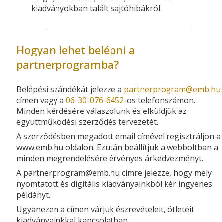
kiadványokban talált sajtóhibákról.
Hogyan lehet belépni a
partnerprogramba?
Belépési szándékát jelezze a
partnerprogram­@­emb.hu
címen vagy a
06-30-076-6452
-os telefonszámon.
Minden kérdésére válaszolunk és elküldjük az
együttműködési szerződés tervezetét.
A szerződésben megadott email címével regisztráljon a
www.emb.hu oldalon. Ezután beállítjuk a webboltban a
minden megrendelésére érvényes árkedvezményt.
A partnerprogram­@­emb.hu címre jelezze, hogy mely
nyomtatott és digitális kiadványainkból kér ingyenes
példányt.
Ugyanezen a címen várjuk észrevételeit, ötleteit
kiadványainkkal kapcsolatban.