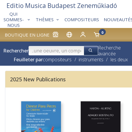
Editio Musica Budapest Zeneműkiadó
QUI
THÈMES
COMPOSITEURS
NOUVEAUTÉ
SOMMES-
NOUS
0
BOUTIQUE EN LIGNE
Recherche
Rechercher
avancée
Feuilleter par
compositeurs
/
instruments
/
les deux
2025 New Publications