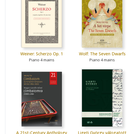
Weiner: Scherzo Op. 1
Wolf: The Seven Dwarfs
Piano 4 mains
Piano 4 mains
A 21st-Century Anthology
Ligeti György válogatott