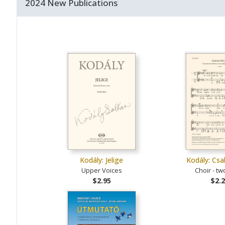
2024 New Publications
Kodály: Jelige
Kodály: Csa
Upper Voices
Choir - tw
$2.95
$2.