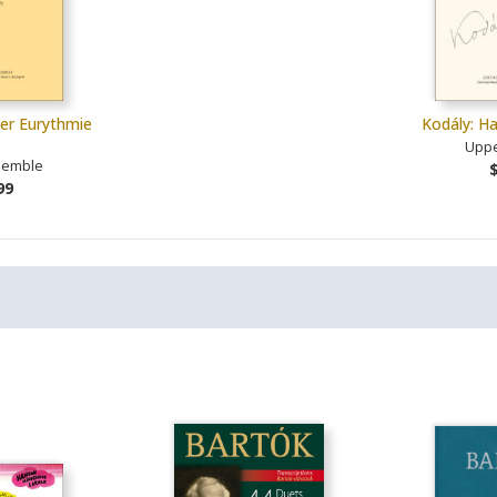
er Eurythmie
Kodály: H
Uppe
semble
99