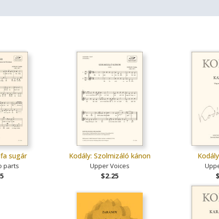
lfa sugár
Kodály: Szolmizáló kánon
Kodály
o parts
Upper Voices
Uppe
25
$2.25