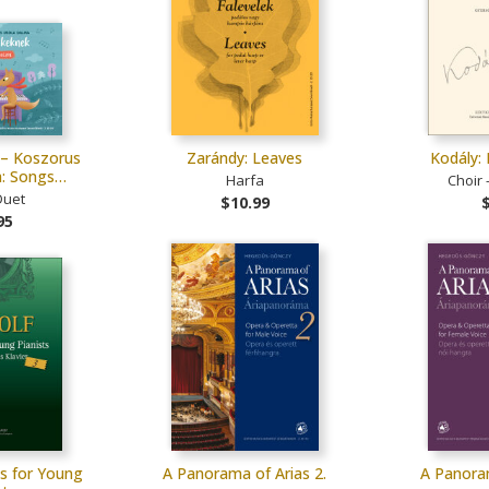
 – Koszorus
Zarándy: Leaves
Kodály:
a: Songs…
Harfa
Choir 
Duet
$10.99
95
ns for Young
A Panorama of Arias 2.
A Panoram