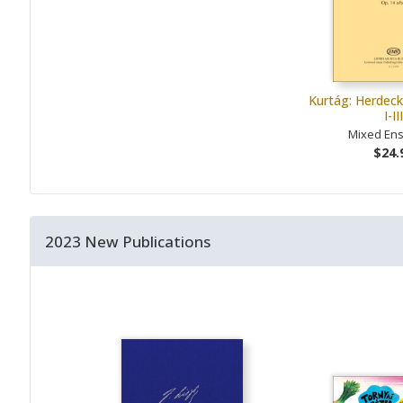
Kurtág: Herdeck
I-III
Mixed En
$24.
2023 New Publications