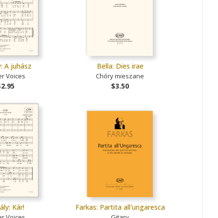
: A juhász
Bella: Dies irae
r Voices
Chóry mieszane
$2.95
$3.50
ly: Kár!
Farkas: Partita all'ungaresca
r Voices
Gitary