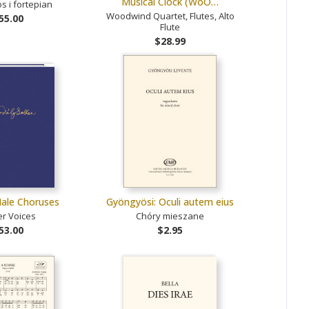
Musical Clock (WoO…
s i fortepian
Woodwind Quartet, Flutes, Alto
55.00
Flute
$28.99
Male Choruses
Gyöngyösi: Oculi autem eius
r Voices
Chóry mieszane
53.00
$2.95