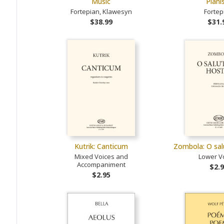
Music
Piani
Fortepian, Klawesyn
Fortep
$38.99
$31.
Kutrik: Canticum
Zombola: O salu
Mixed Voices and
Lower V
Accompaniment
$2.
$2.95