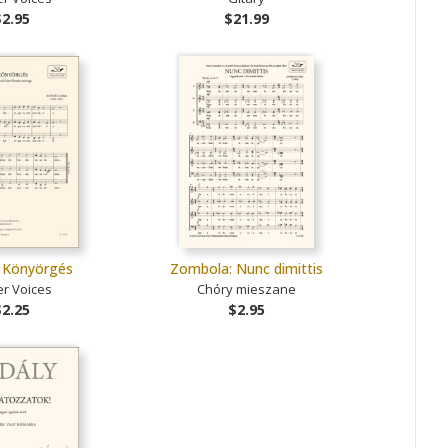
$2.95
$21.99
: Könyörgés
Zombola: Nunc dimittis
r Voices
Chóry mieszane
$2.25
$2.95