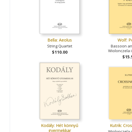
Bella: Aeolus
Wolf: 
String Quartet
Bassoon an
Wiolonczela i
$110.00
$15.
Kodály: Hét könnyű
Kutrik: Cros
gyermekkar
Wiolonczela i