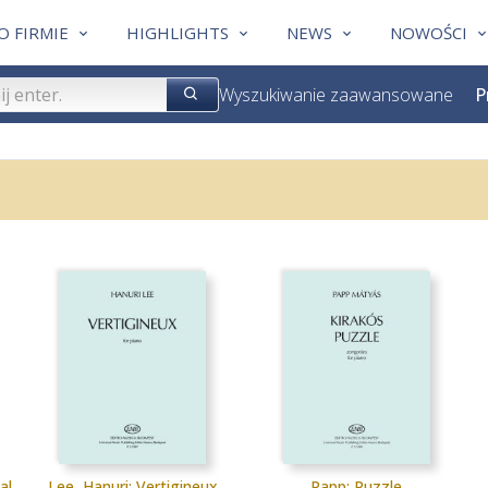
O FIRMIE
HIGHLIGHTS
NEWS
NOWOŚCI
Wyszukiwanie zaawansowane
P
al
Lee, Hanuri: Vertigineux
Papp: Puzzle