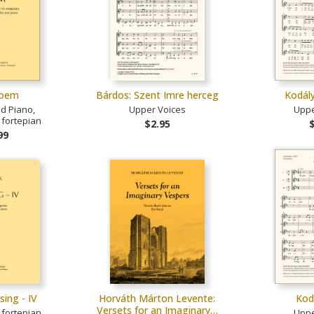
Poem
Bárdos: Szent Imre herceg
Kodály
d Piano,
Upper Voices
Uppe
 fortepian
$2.95
99
sing - IV
Horváth Márton Levente:
Kodá
Versets for an Imaginary…
 fortepian
Uppe