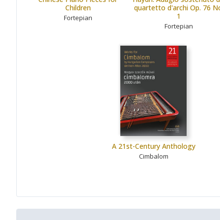
Children
quartetto d'archi Op. 76 N
1
Fortepian
Fortepian
A 21st-Century Anthology
Cimbalom