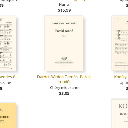
Harfa
99
$15.99
sendes éj
Daróci Bárdos Tamás: Pataki
Kodály
rondó
eszane
Uppe
Chóry mieszane
25
$3.95