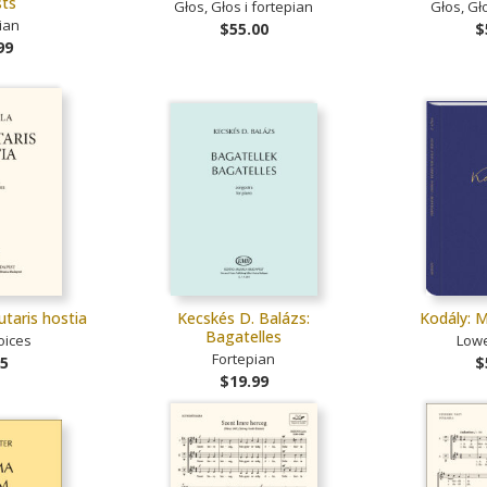
sts
Głos, Głos i fortepian
Głos, Gło
ian
$55.00
$
99
taris hostia
Kecskés D. Balázs:
Kodály: 
Bagatelles
oices
Lowe
Fortepian
95
$
$19.99