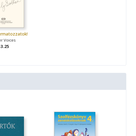
armatozzatok!
r Voices
$3.25