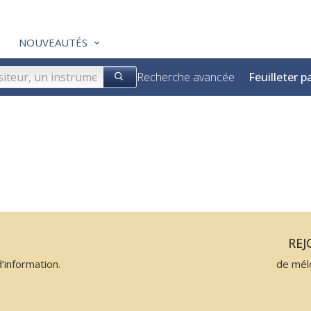
NOUVEAUTÉS
Recherche avancée
Feuilleter p
N
RE
’information.
de mél