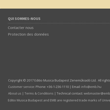
QUI SOMMES-NOUS
Contacter nous
Protection des données
Copyright © 2017 Editio Musica Budapest Zeneműkiadó Ltd. All right
Customer service
:
Phone: +36-1-236-1110 | Email:
info­@­emb.hu
About us
|
Terms & Conditions
| Technical contact:
webmaster­@­emb
Editio Musica Budapest and EMB are registered trade marks of Univ