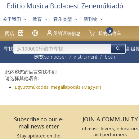
Editio Musica Budapest Zeneműkiadó
关于我们
教育
音乐类型
新刊物
0
网店
我的详细信息
我的购物车
寻找
高级
浏览
composer
/
instrument
/
both
此内容您的语言查找不到!
请选择其他语言:
Együttműködési megállapodás (Magyar)
Subscribe to our e-
JOIN A COMMUNITY
mail newsletter
of music lovers, educators
and performers
Stay updated on the