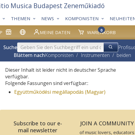
itio Musica Budapest Zeneműkiadó
THEMEN
NEWS
KOMPONISTEN
NEUHEITE
0
P
MEINE DATEN
WARENKORB
Suche
Profisu
Blättern nach
Komponisten
/
Instrumenten
/
beiden
Dieser Inhalt ist leider nicht in deutscher Sprache
verfügbar.
Folgende Fassungen sind verfügbar::
Együttműködési megállapodás (Magyar)
Subscribe to our e-
JOIN A COMMUNITY
mail newsletter
of music lovers, educators