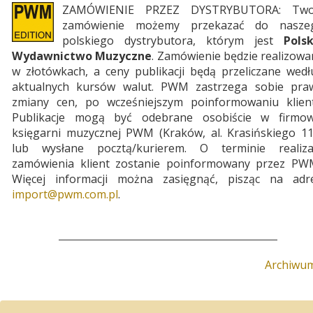
ZAMÓWIENIE PRZEZ DYSTRYBUTORA: Two
zamówienie możemy przekazać do nasze
polskiego dystrybutora, którym jest
Polsk
Wydawnictwo Muzyczne
. Zamówienie będzie realizow
w złotówkach, a ceny publikacji będą przeliczane wedł
aktualnych kursów walut. PWM zastrzega sobie pra
zmiany cen, po wcześniejszym poinformowaniu klient
Publikacje mogą być odebrane osobiście w firmow
księgarni muzycznej PWM (Kraków, al. Krasińskiego 11
lub wysłane pocztą/kurierem. O terminie realizac
zamówienia klient zostanie poinformowany przez PW
Więcej informacji można zasięgnąć, pisząc na adre
import­@­pwm.com.pl
.
Archiwu