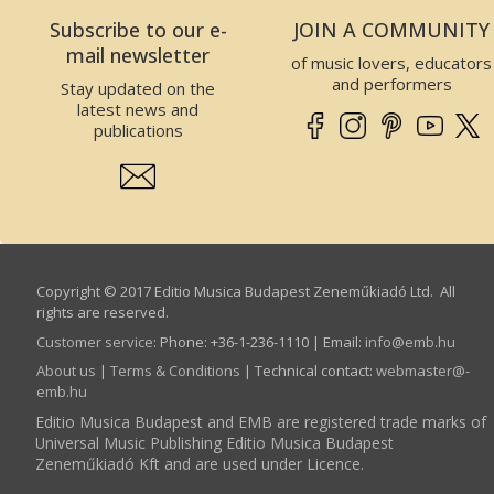
Subscribe to our e-
JOIN A COMMUNITY
mail newsletter
of music lovers, educators
and performers
Stay updated on the
latest news and
publications
Copyright © 2017 Editio Musica Budapest Zeneműkiadó Ltd. All
rights are reserved.
Customer service
:
Phone: +36-1-236-1110 | Email:
info­@­emb.hu
About us
|
Terms & Conditions
| Technical contact:
webmaster­@­
emb.hu
Editio Musica Budapest and EMB are registered trade marks of
Universal Music Publishing Editio Musica Budapest
Zeneműkiadó Kft and are used under Licence.