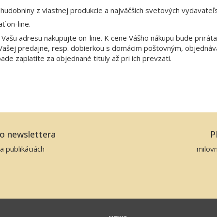
hudobniny z vlastnej produkcie a najväčších svetových vydavateľs
ť on-line.
 Vašu adresu nakupujte on-line. K cene Vášho nákupu bude prirát
Vašej predajne, resp. dobierkou s domácim poštovným, objednávaj
e zaplatíte za objednané tituly až pri ich prevzatí.
ho newslettera
P
a publikáciách
milov