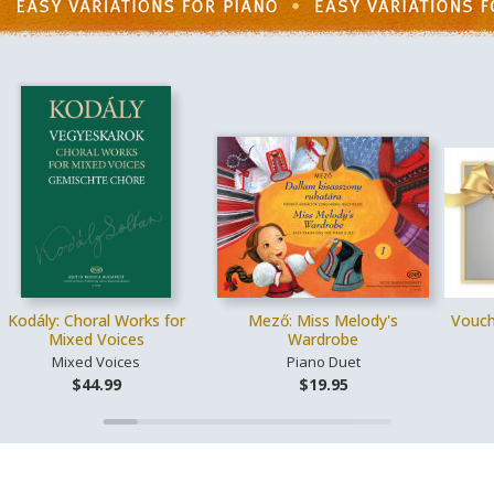
Kodály: Choral Works for
Mező: Miss Melody's
Vouch
Mixed Voices
Wardrobe
Mixed Voices
Piano Duet
$44.99
$19.95