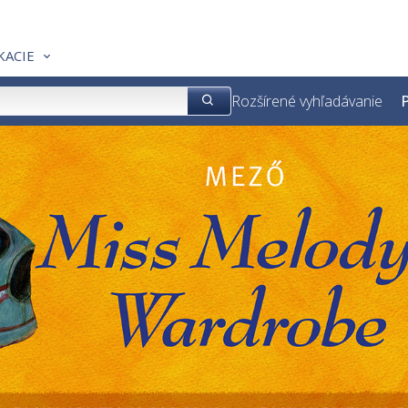
KACIE
Rozšírené vyhľadávanie
P