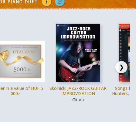
❯
er in a value of HUF 5
Skolnick: JAZZ-ROCK GUITAR
Songs fr
000.-
IMPROVISATION
Hunters, Mi
Gitara