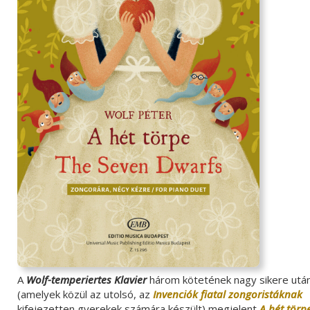
A
Wolf-temperiertes Klavier
három kötetének nagy sikere utá
(amelyek közül az utolsó, az
Invenciók fiatal zongoristáknak
kifejezetten gyerekek számára készült) megjelent
A hét törp