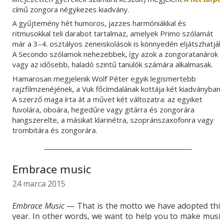
című zongora négykezes kiadvány.
A gyűjtemény hét humoros, jazzes harmóniákkal és
ritmusokkal teli darabot tartalmaz, amelyek Primo szólamát
már a 3–4. osztályos zeneiskolások is könnyedén eljátszhatjá
A Secondo szólamok nehezebbek, így azok a zongoratanárok
vagy az idősebb, haladó szintű tanulók számára alkalmasak.
Hamarosan megjelenik Wolf Péter egyik legismertebb
rajzfilmzenéjének, a Vuk főcímdalának kottája két kiadványban
A szerző maga írta át a művet
két változatra: az egyiket
fuvolára, oboára, hegedűre vagy gitárra és zongorára
hangszerelte, a másikat klarinétra, szopránszaxofonra vagy
trombitára és zongorára.
Embrace music
24 marca 2015
Embrace Music
— That is the motto we have adopted thi
year. In other words, we want to help you to make mus