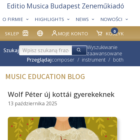
Editio Musica Budapest Zeneműkiadó
O FIRMIE
HIGHLIGHTS
NEWS
NOWOŚCI
0
SKLEP
MOJE KONTO
KOSZYK
Wyszukiwanie
Szukaj
zaawansowane
Przeglądaj
composer
/
instrument
/
both
MUSIC EDUCATION BLOG
Wolf Péter új kottái gyerekeknek
13 października 2025