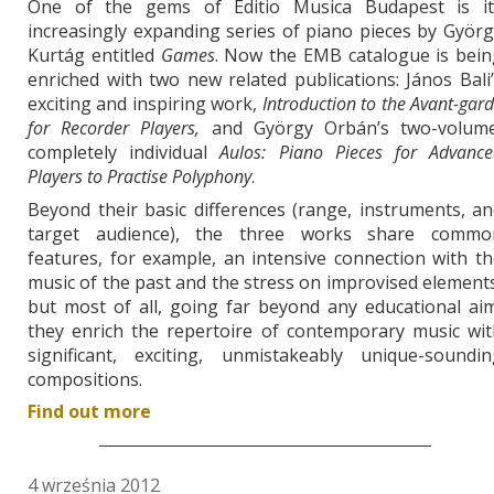
One of the gems of Editio Musica Budapest is it
increasingly expanding series of piano pieces by Györ
Kurtág entitled
Games
. Now the EMB catalogue is bein
enriched with two new related publications: János Bali
exciting and inspiring work,
Introduction to the Avant-gar
for Recorder Players,
and György Orbán’s two-volume
completely individual
Aulos: Piano Pieces for Advance
Players to Practise Polyphony
.
Beyond their basic differences (range, instruments, a
target audience), the three works share commo
features, for example, an intensive connection with t
music of the past and the stress on improvised element
but most of all, going far beyond any educational ai
they enrich the repertoire of contemporary music wit
significant, exciting, unmistakeably unique-soundin
compositions.
Find out more
4 września 2012