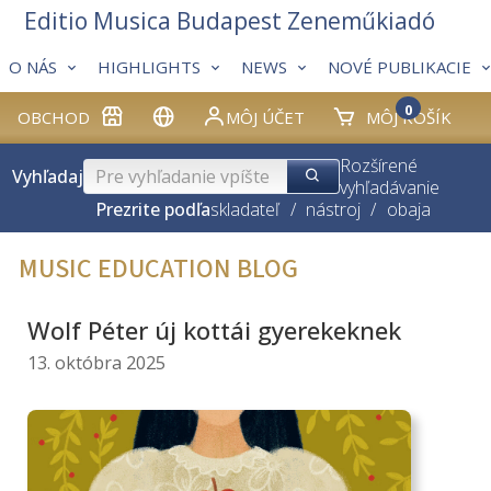
Editio Musica Budapest Zeneműkiadó
O NÁS
HIGHLIGHTS
NEWS
NOVÉ PUBLIKACIE
0
OBCHOD
MÔJ ÚČET
MÔJ KOŠÍK
Rozšírené
Vyhľadaj
vyhľadávanie
Prezrite podľa
skladateľ
/
nástroj
/
obaja
MUSIC EDUCATION BLOG
Wolf Péter új kottái gyerekeknek
13. októbra 2025