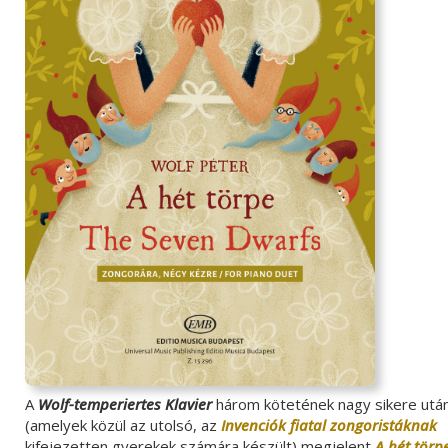
A
Wolf-temperiertes Klavier
három kötetének nagy sikere utá
(amelyek közül az utolsó, az
Invenciók fiatal zongoristáknak
kifejezetten gyerekek számára készült) megjelent
A hét törp