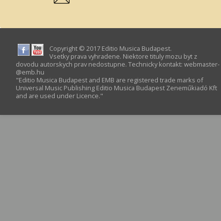
Copyright © 2017 Editio Musica Budapest.
Vsetky prava vyhradene. Niektore tituly mozu byt z
dovodu autorskych prav nedostupne. Technicky kontakt:
webmaster­
@­emb.hu
"Editio Musica Budapest and EMB are registered trade marks of
Universal Music Publishing Editio Musica Budapest Zeneműkiadó Kft
and are used under Licence."