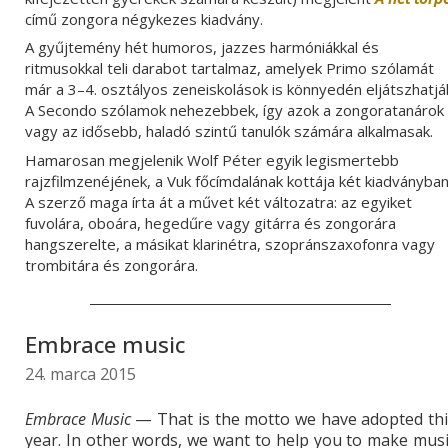
című zongora négykezes kiadvány.
A gyűjtemény hét humoros, jazzes harmóniákkal és
ritmusokkal teli darabot tartalmaz, amelyek Primo szólamát
már a 3–4. osztályos zeneiskolások is könnyedén eljátszhatjá
A Secondo szólamok nehezebbek, így azok a zongoratanárok
vagy az idősebb, haladó szintű tanulók számára alkalmasak.
Hamarosan megjelenik Wolf Péter egyik legismertebb
rajzfilmzenéjének, a Vuk főcímdalának kottája két kiadványban
A szerző maga írta át a művet
két változatra: az egyiket
fuvolára, oboára, hegedűre vagy gitárra és zongorára
hangszerelte, a másikat klarinétra, szopránszaxofonra vagy
trombitára és zongorára.
Embrace music
24. marca 2015
Embrace Music
— That is the motto we have adopted thi
year. In other words, we want to help you to make mus