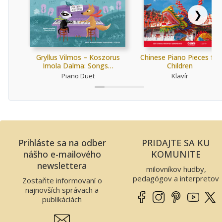
❯
Gryllus Vilmos – Koszorus
Chinese Piano Pieces for
Imola Dalma: Songs…
Children
Piano Duet
Klavír
Prihláste sa na odber
PRIDAJTE SA KU
nášho e-mailového
KOMUNITE
newslettera
milovníkov hudby,
pedagógov a interpretov
Zostaňte informovaní o
najnovších správach a
publikáciách