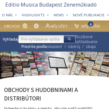
Editio Musica Budapest Zeneműkiadó
O NÁS
HIGHLIGHTS
NEWS
NOVÉ PUBLIKACIE
0
OBCHOD
MÔJ ÚČET
MÔJ KOŠÍK
Rozšírené
Vyhľadaj
vyhľadávanie
Prezrite podľa
skladateľ
/
nástroj
/
obaja
OBCHODY S HUDOBNINAMI A
DISTRIBÚTORI
Vyberte si krajinu a mesto, aby ste našli najbližší