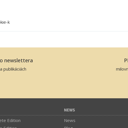
kie-k
ho newslettera
P
ideje
a publikáciách
milov
rők köre
NEWS
te Edition
News
e Edition
Blog