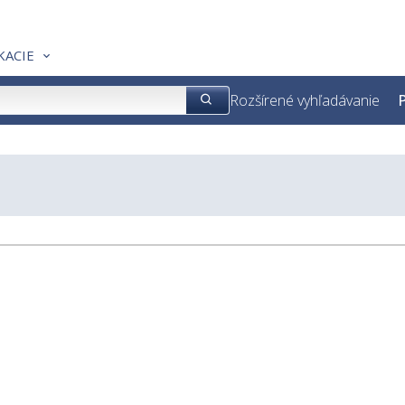
KACIE
Rozšírené vyhľadávanie
P