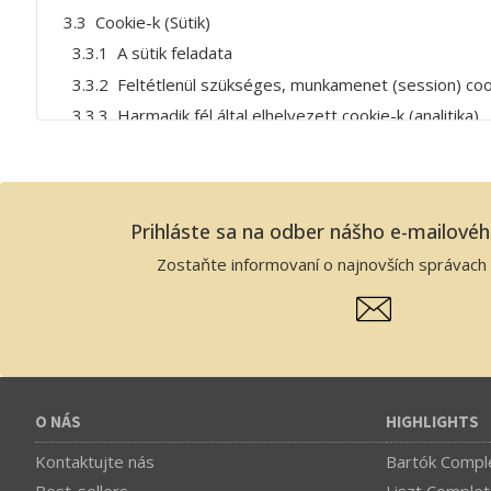
3.3 Cookie-k (Sütik)
3.3.1 A sütik feladata
3.3.2 Feltétlenül szükséges, munkamenet (session) coo
3.3.3 Harmadik fél által elhelyezett cookie-k (analitika)
3.4 Online rendeléshez kapcsolódó adatok
3.5 Online ügyintézéshez kapcsolódó adatok
3.6 Hírlevélhez kapcsolódó adatok
Prihláste sa na odber nášho e-mailové
4. A kezelt adatok tervezett felhasználása és megőrzési 
Zostaňte informovaní o najnovších správach 
5. Az adatkezelés célja, módja és jogalapja
5.1 Általános adatkezelési irányelvek
6. Az adatok fizikai tárolási helyei
7. Adattovábbítás, adatfeldogozás, az adatokat megisme
8. Érintett jogai és jogérvényesítési lehetőségei
O NÁS
HIGHLIGHTS
8.1 Tájékoztatáshoz való jog
8.2 Az érintett hozzáféréshez való joga
Kontaktujte nás
Bartók Comple
8.3 Helyesbítés joga
Best-sellers
Liszt Complet