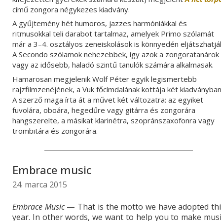
című zongora négykezes kiadvány.
A gyűjtemény hét humoros, jazzes harmóniákkal és
ritmusokkal teli darabot tartalmaz, amelyek Primo szólamát
már a 3–4. osztályos zeneiskolások is könnyedén eljátszhatjá
A Secondo szólamok nehezebbek, így azok a zongoratanárok
vagy az idősebb, haladó szintű tanulók számára alkalmasak.
Hamarosan megjelenik Wolf Péter egyik legismertebb
rajzfilmzenéjének, a Vuk főcímdalának kottája két kiadványban
A szerző maga írta át a művet
két változatra: az egyiket
fuvolára, oboára, hegedűre vagy gitárra és zongorára
hangszerelte, a másikat klarinétra, szopránszaxofonra vagy
trombitára és zongorára.
Embrace music
24. marca 2015
Embrace Music
— That is the motto we have adopted thi
year. In other words, we want to help you to make mus