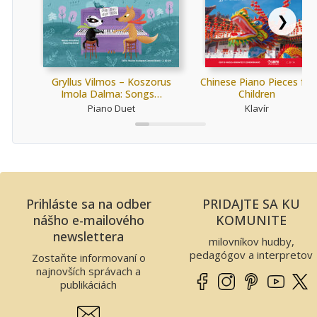
❯
Gryllus Vilmos – Koszorus
Chinese Piano Pieces for
Imola Dalma: Songs…
Children
Piano Duet
Klavír
Prihláste sa na odber
PRIDAJTE SA KU
nášho e-mailového
KOMUNITE
newslettera
milovníkov hudby,
pedagógov a interpretov
Zostaňte informovaní o
najnovších správach a
publikáciách