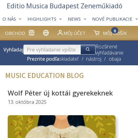
Editio Musica Budapest Zeneműkiadó
O NÁS
HIGHLIGHTS
NEWS
NOVÉ PUBLIKACIE
0
OBCHOD
MÔJ ÚČET
MÔJ KOŠÍK
Rozšírené
Vyhľadaj
vyhľadávanie
Prezrite podľa
skladateľ
/
nástroj
/
obaja
MUSIC EDUCATION BLOG
Wolf Péter új kottái gyerekeknek
13. októbra 2025