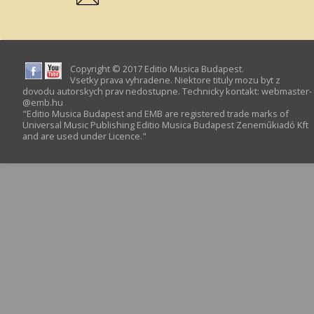
Copyright © 2017 Editio Musica Budapest.
Vsetky prava vyhradene. Niektore tituly mozu byt z
dovodu autorskych prav nedostupne. Technicky kontakt:
webmaster­
@­emb.hu
"Editio Musica Budapest and EMB are registered trade marks of
Universal Music Publishing Editio Musica Budapest Zeneműkiadó Kft
and are used under Licence."