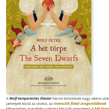
A
Wolf-temperiertes Klavier
három kötetének nagy sikere utá
(amelyek közül az utolsó, az
Invenciók fiatal zongoristáknak
kifejezetten gyerekek számára készült) megjelent
A hét törp