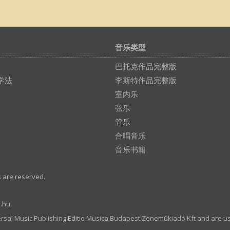
音乐类型
巴托克作品完整版
学法
李斯特作品完整版
室内乐
弦乐
管乐
合唱音乐
音乐书籍
s are reserved.
.hu
ersal Music Publishing Editio Musica Budapest Zeneműkiadó Kft and are u