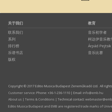
关于我们
教育
联系我们
音乐初学者
系列
柯达伊音乐教
排行榜
Árpád Pejtsik
乐谱书店
音乐比赛
版权
Copyright © 2017 Editio Musica Budapest Zeneműkiadó Ltd. All right
Customer service
:
Phone: +36-1-236-1110 | Email:
info­@­emb.hu
About us
|
Terms & Conditions
| Technical contact:
webmaster­@­emb
Editio Musica Budapest and EMB are registered trade marks of Univ