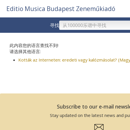
Editio Musica Budapest Zeneműkiadó
寻找
此内容您的语言查找不到!
请选择其他语言:
Kották az Interneten: eredeti vagy kalózmásolat? (Magy
Subscribe to our e-mail newsl
Stay updated on the latest news and pub