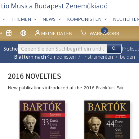
itio Musica Budapest Zeneműkiadó
THEMEN
NEWS
KOMPONISTEN
NEUHEITE
0
P
MEINE DATEN
WARENKORB
Suche
Profisu
Blättern nach
Komponisten
/
Instrumenten
/
beiden
2016 NOVELTIES
New publications introduced at the 2016 Frankfurt Fair.