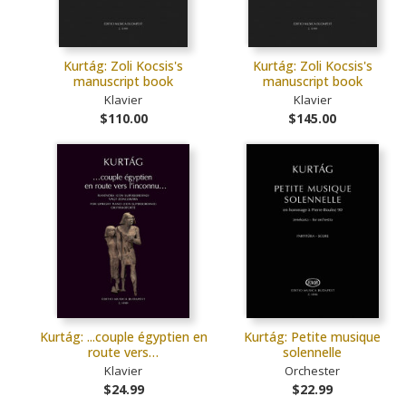
Kurtág: Zoli Kocsis's
Kurtág: Zoli Kocsis's
manuscript book
manuscript book
Klavier
Klavier
$110.00
$145.00
Kurtág: ...couple égyptien en
Kurtág: Petite musique
route vers…
solennelle
Klavier
Orchester
$24.99
$22.99