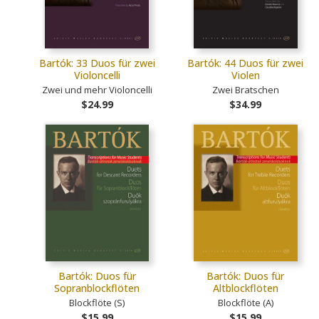
Bartók: 33 Duos für zwei
Bartók: 44 Duos für zwei
Violoncelli
Violen
Zwei und mehr Violoncelli
Zwei Bratschen
$24.99
$34.99
Bartók: Duos für
Bartók: Duos für
Sopranblockflöten
Altblockflöten
Blockflöte (S)
Blockflöte (A)
$15.99
$15.99