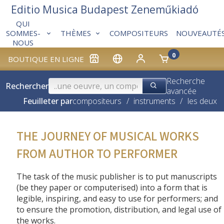
Editio Musica Budapest Zeneműkiadó
QUI
THÈMES
COMPOSITEURS
NOUVEAUTÉ
SOMMES-
NOUS
0
BOUTIQUE EN LIGNE
Recherche
Rechercher
avancée
Feuilleter par
compositeurs
/
instruments
/
les deux
THE JOURNEY OF MUSICAL WORKS
FROM AUTHOR TO PERFORMER
The task of the music publisher is to put manuscripts
(be they paper or computerised) into a form that is
legible, inspiring, and easy to use for performers; and
to ensure the promotion, distribution, and legal use of
the works.