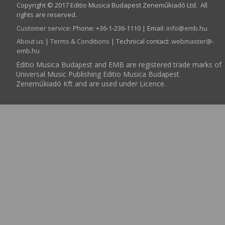
Copyright © 2017 Editio Musica Budapest Zeneműkiadó Ltd. All
rights are reserved.
Customer service
:
Phone: +36-1-236-1110 | Email:
info­@­emb.hu
About us
|
Terms & Conditions
| Technical contact:
webmaster­@­
emb.hu
Editio Musica Budapest and EMB are registered trade marks of
Universal Music Publishing Editio Musica Budapest
Zeneműkiadó Kft and are used under Licence.