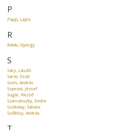
P
Papp, Lajos
R
Ránki, György
S
Sáry, László
Serei, Zsolt
Soós, András
Soproni, József
Sugár, Rezső
Szervánszky, Endre
Szokolay, Sándor
Szőllősy, András
T