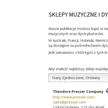
SKLEPY MUZYCZNE I D
Nasze publikacje możesz kupić w n
muzycznych oraz dystrybutorów.
W Australii, Francji, Holandii, Niem
są dostępne za pośrednictwem dys
Jeśli zamawiasz z któregoś z tych
Aby znaleźć najbliższy sklep współpr
Theodore Presser Company
http://www.presser.com/
sales­@­presser.com
13424 Oriskany, 123 Dry Road