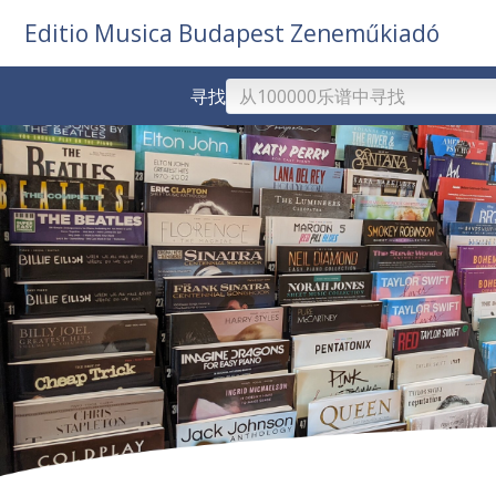
Editio Musica Budapest Zeneműkiadó
寻找