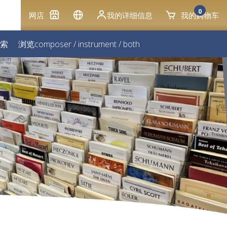
0
网店
我的详细信息
我的购物车
索
浏览
composer
/
instrument
/
both