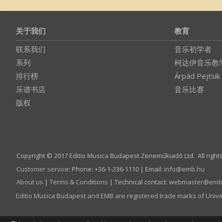
关于我们
教育
联系我们
音乐初学者
系列
柯达伊音乐教
排行榜
Árpád Pejtsik
乐谱书店
音乐比赛
版权
Copyright © 2017 Editio Musica Budapest Zeneműkiadó Ltd. All right
Customer service
:
Phone: +36-1-236-1110 | Email:
info­@­emb.hu
About us
|
Terms & Conditions
| Technical contact:
webmaster­@­emb
Editio Musica Budapest and EMB are registered trade marks of Univ