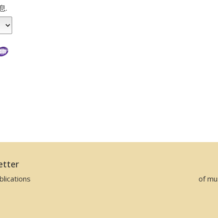
息.
etter
lications
of mu