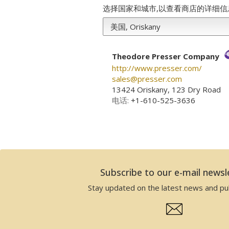
选择国家和城市,以查看商店的详细信
Theodore Presser Company
http://www.presser.com/
sales­@­presser.com
13424 Oriskany, 123 Dry Road
电话:
+1-610-525-3636
Subscribe to our e-mail newsl
Stay updated on the latest news and pub