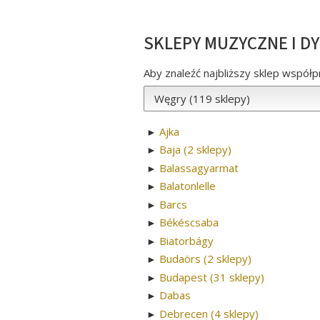
SKLEPY MUZYCZNE I D
Aby znaleźć najbliższy sklep współpr
Ajka
►
Baja (2 sklepy)
►
Balassagyarmat
►
Balatonlelle
►
Barcs
►
Békéscsaba
►
Biatorbágy
►
Budaörs (2 sklepy)
►
Budapest (31 sklepy)
►
Dabas
►
Debrecen (4 sklepy)
►