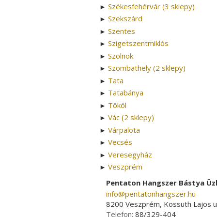
Székesfehérvár (3 sklepy)
►
Szekszárd
►
Szentes
►
Szigetszentmiklós
►
Szolnok
►
Szombathely (2 sklepy)
►
Tata
►
Tatabánya
►
Tököl
►
Vác (2 sklepy)
►
Várpalota
►
Vecsés
►
Veresegyház
►
Veszprém
►
Pentaton Hangszer Bástya Üz
info­@­pentatonhangszer.hu
8200 Veszprém, Kossuth Lajos u
Telefon:
88/329-404