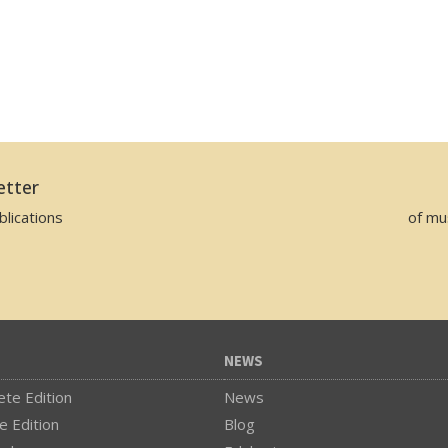
etter
lications
of mu
NEWS
te Edition
News
e Edition
Blog