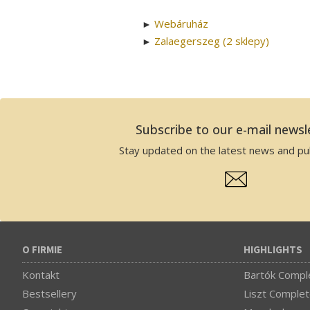
Webáruház
►
Zalaegerszeg (2 sklepy)
►
Subscribe to our e-mail newsl
Stay updated on the latest news and pub
O FIRMIE
HIGHLIGHTS
Kontakt
Bartók Comple
Bestsellery
Liszt Complet