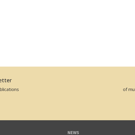
etter
lications
of mu
NEWS