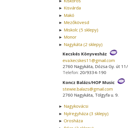
Kiskőrös
►
Kisvárda
►
Makó
►
Mezőkövesd
►
Miskolc (5 sklepy)
►
Monor
►
Nagykáta (2 sklepy)
►
Kecskés Könyvesház
eva.kecskes11­@­gmail.com
2760 Nagykáta, Dózsa Gy. út 11
Telefon:
20/9334-190
Koncz Balázs/HOP Music
stewie.balazs­@­gmail.com
2760 Nagykáta, Tölgyfa u. 9.
Nagykovácsi
►
Nyíregyháza (3 sklepy)
►
Orosháza
►
Pécs (2 sklepy)