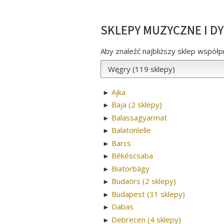
SKLEPY MUZYCZNE I D
Aby znaleźć najbliższy sklep współpr
Ajka
►
Baja (2 sklepy)
►
Balassagyarmat
►
Balatonlelle
►
Barcs
►
Békéscsaba
►
Biatorbágy
►
Budaörs (2 sklepy)
►
Budapest (31 sklepy)
►
Dabas
►
Debrecen (4 sklepy)
►