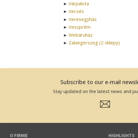
Várpalota
►
Vecsés
►
Veresegyház
►
Veszprém
►
Webáruház
►
Zalaegerszeg (2 sklepy)
►
Subscribe to our e-mail newsl
Stay updated on the latest news and pub
O FIRMIE
HIGHLIGHTS