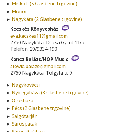
Miskolc (5 Glasbene trgovine)
►
Monor
►
Nagykáta (2 Glasbene trgovine)
►
Kecskés Könyvesház
eva.kecskes11­@­gmail.com
2760 Nagykáta, Dózsa Gy. út 11/a
Telefon:
20/9334-190
Koncz Balázs/HOP Music
stewie.balazs­@­gmail.com
2760 Nagykáta, Tölgyfa u. 9.
Nagykovácsi
►
Nyíregyháza (3 Glasbene trgovine)
►
Orosháza
►
Pécs (2 Glasbene trgovine)
►
Salgótarján
►
Sárospatak
►
Sátoraljaújhely
►