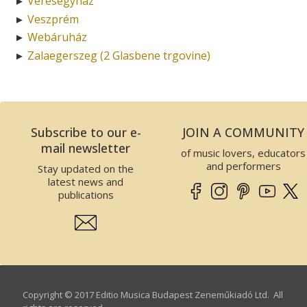
Veresegyház
►
Veszprém
►
Webáruház
►
Zalaegerszeg (2 Glasbene trgovine)
►
Subscribe to our e-
JOIN A COMMUNITY
mail newsletter
of music lovers, educators
and performers
Stay updated on the
latest news and
publications
Copyright © 2017 Editio Musica Budapest Zeneműkiadó Ltd. All