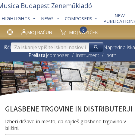
 Musica Budapest Zeneműkiadó
NEW
HIGHLIGHTS
NEWS
COMPOSERS
PUBLICATION
0
MOJ RAČUN
MOJ VOZIČEK
Išči
Napredno iska
Prelistaj
composer
/
instrument
/
both
GLASBENE TRGOVINE IN DISTRIBUTERJI
Izberi državo in mesto, da najdeš glasbeno trgovino v
bližini.