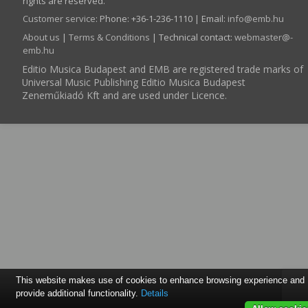
rights are reserved.
Customer service
:
Phone: +36-1-236-1110 | Email:
info­@­emb.hu
About us
|
Terms & Conditions
| Technical contact:
webmaster­@­
emb.hu
Editio Musica Budapest and EMB are registered trade marks of
Universal Music Publishing Editio Musica Budapest
Zeneműkiadó Kft and are used under Licence.
This website makes use of cookies to enhance browsing experience and
provide additional functionality.
Details