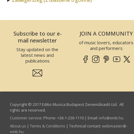
Subscribe to our e-
JOIN A COMMUNITY
mail newsletter
of music lovers, educators
and performers
Stay updated on the
latest news and
publications
Copyright © 2017 Editio Musica Budapest Zeneműkiadó Ltd. All
rights are reserved.
Customer service
:
Phone: +36-1-236-1110 | Email:
info­@­emb.hu
About us
|
Terms & Conditions
| Technical contact:
webmaster­@­
emb.hu