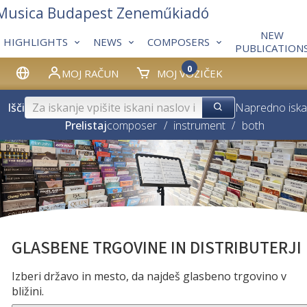
 Musica Budapest Zeneműkiadó
NEW
HIGHLIGHTS
NEWS
COMPOSERS
PUBLICATION
0
MOJ RAČUN
MOJ VOZIČEK
Išči
Napredno iska
Prelistaj
composer
/
instrument
/
both
GLASBENE TRGOVINE IN DISTRIBUTERJI
Izberi državo in mesto, da najdeš glasbeno trgovino v
bližini.