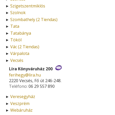
Szigetszentmiklós
►
Szolnok
►
Szombathely (2 Tiendas)
►
Tata
►
Tatabánya
►
Tököl
►
Vác (2 Tiendas)
►
Várpalota
►
Vecsés
►
Líra Könyváruház 200
ferihegy­@­lira.hu
2220 Vecsés, Fő út 246-248.
Teléfono:
06 29 557 890
Veresegyház
►
Veszprém
►
Webáruház
►