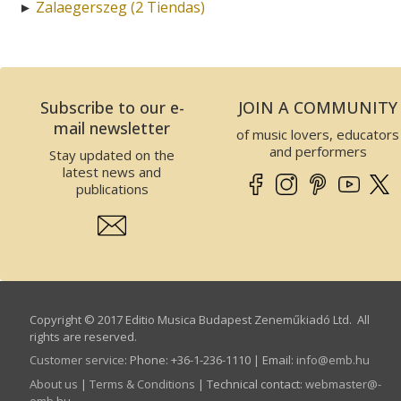
Zalaegerszeg (2 Tiendas)
►
Subscribe to our e-
JOIN A COMMUNITY
mail newsletter
of music lovers, educators
and performers
Stay updated on the
latest news and
publications
Copyright © 2017 Editio Musica Budapest Zeneműkiadó Ltd. All
rights are reserved.
Customer service
:
Phone: +36-1-236-1110 | Email:
info­@­emb.hu
About us
|
Terms & Conditions
| Technical contact:
webmaster­@­
emb.hu