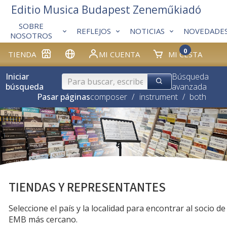
Editio Musica Budapest Zeneműkiadó
SOBRE
REFLEJOS
NOTICIAS
NOVEDADE
NOSOTROS
0
TIENDA
MI CUENTA
MI CESTA
Iniciar
Búsqueda
búsqueda
avanzada
Pasar páginas
composer
/
instrument
/
both
TIENDAS Y REPRESENTANTES
Seleccione el país y la localidad para encontrar al socio de
EMB más cercano.