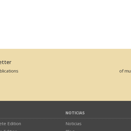
etter
lications
of mu
NOTICIAS
te Edition
Noticias