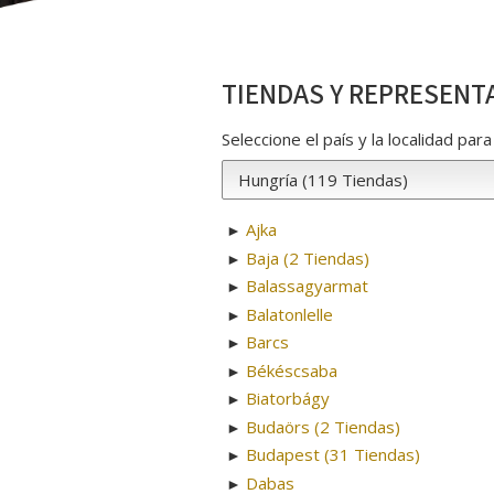
TIENDAS Y REPRESENT
Seleccione el país y la localidad pa
Ajka
►
Baja (2 Tiendas)
►
Balassagyarmat
►
Balatonlelle
►
Barcs
►
Békéscsaba
►
Biatorbágy
►
Budaörs (2 Tiendas)
►
Budapest (31 Tiendas)
►
Dabas
►