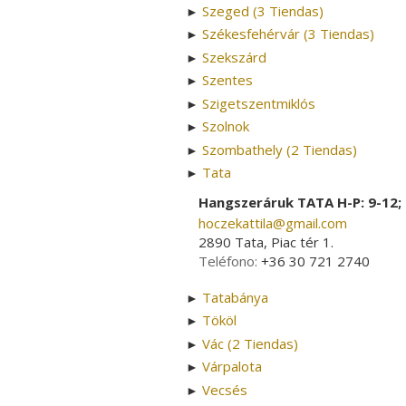
Szeged (3 Tiendas)
►
Székesfehérvár (3 Tiendas)
►
Szekszárd
►
Szentes
►
Szigetszentmiklós
►
Szolnok
►
Szombathely (2 Tiendas)
►
Tata
►
Hangszeráruk TATA H-P: 9-12; 
hoczekattila­@­gmail.com
2890 Tata, Piac tér 1.
Teléfono:
+36 30 721 2740
Tatabánya
►
Tököl
►
Vác (2 Tiendas)
►
Várpalota
►
Vecsés
►