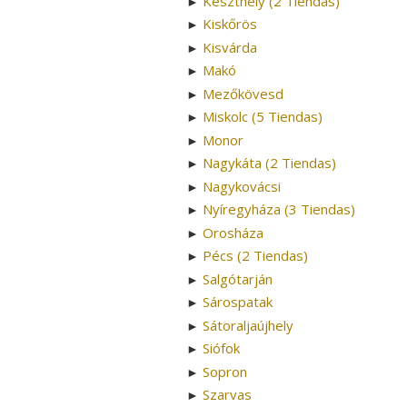
Keszthely (2 Tiendas)
►
Kiskőrös
►
Kisvárda
►
Makó
►
Mezőkövesd
►
Miskolc (5 Tiendas)
►
Monor
►
Nagykáta (2 Tiendas)
►
Nagykovácsi
►
Nyíregyháza (3 Tiendas)
►
Orosháza
►
Pécs (2 Tiendas)
►
Salgótarján
►
Sárospatak
►
Sátoraljaújhely
►
Siófok
►
Sopron
►
Szarvas
►